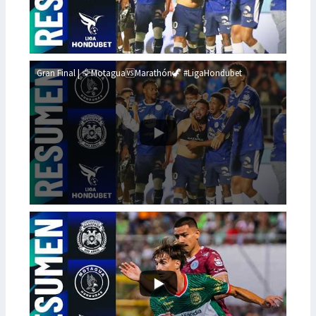
Gran Final | 🦅Motagua🆚Marathón🦖 #LigaHondubet