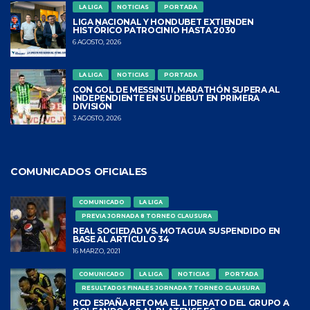
LA LIGA
NOTICIAS
PORTADA
LIGA NACIONAL Y HONDUBET EXTIENDEN
HISTÓRICO PATROCINIO HASTA 2030
6 AGOSTO, 2026
LA LIGA
NOTICIAS
PORTADA
CON GOL DE MESSINITI, MARATHÓN SUPERA AL
INDEPENDIENTE EN SU DEBUT EN PRIMERA
DIVISIÓN
3 AGOSTO, 2026
COMUNICADOS OFICIALES
COMUNICADO
LA LIGA
PREVIA JORNADA 8 TORNEO CLAUSURA
REAL SOCIEDAD VS. MOTAGUA SUSPENDIDO EN
BASE AL ARTÍCULO 34
16 MARZO, 2021
COMUNICADO
LA LIGA
NOTICIAS
PORTADA
RESULTADOS FINALES JORNADA 7 TORNEO CLAUSURA
RCD ESPAÑA RETOMA EL LIDERATO DEL GRUPO A