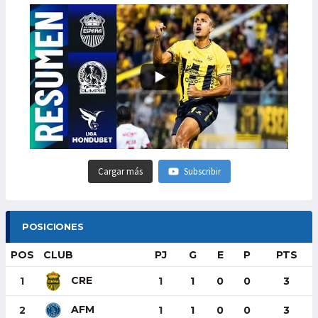
Cargar más
Subscribir
POSICIONES
POS
CLUB
PJ
G
E
P
PTS
CRE
1
1
1
0
0
3
AFM
2
1
1
0
0
3