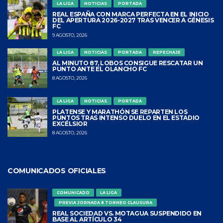
LA LIGA
NOTICIAS
PORTADA
REAL ESPAÑA CON MARCA PERFECTA EN EL INICIO
DEL APERTURA 2026-2027 TRAS VENCER A GÉNESIS
FC
9 AGOSTO, 2026
LA LIGA
NOTICIAS
PORTADA
REPECHAJE
AL MINUTO 87, LOBOS CONSIGUE RESCATAR UN
PUNTO ANTE EL OLANCHO FC
8 AGOSTO, 2026
LA LIGA
NOTICIAS
PORTADA
PLATENSE Y MARATHÓN SE REPARTEN LOS
PUNTOS TRAS INTENSO DUELO EN EL ESTADIO
EXCÉLSIOR
8 AGOSTO, 2026
COMUNICADOS OFICIALES
COMUNICADO
LA LIGA
PREVIA JORNADA 8 TORNEO CLAUSURA
REAL SOCIEDAD VS. MOTAGUA SUSPENDIDO EN
BASE AL ARTÍCULO 34