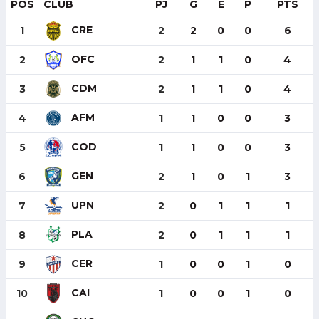
POS
CLUB
PJ
G
E
P
PTS
CRE
1
2
2
0
0
6
OFC
2
2
1
1
0
4
CDM
3
2
1
1
0
4
AFM
4
1
1
0
0
3
COD
5
1
1
0
0
3
GEN
6
2
1
0
1
3
UPN
7
2
0
1
1
1
PLA
8
2
0
1
1
1
CER
9
1
0
0
1
0
CAI
10
1
0
0
1
0