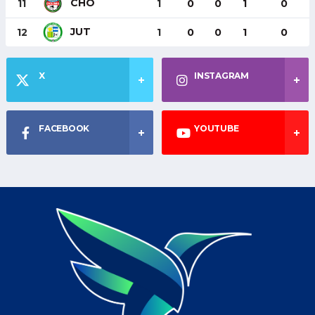
CHO
11
1
0
0
1
0
JUT
12
1
0
0
1
0
X
INSTAGRAM
FACEBOOK
YOUTUBE