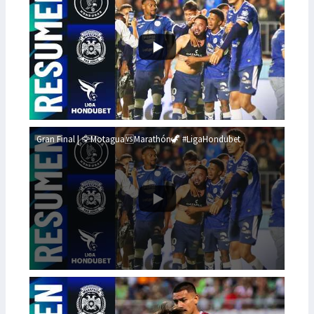
Gran Final | 🦅Motagua🆚Marathón🦖 #LigaHondubet