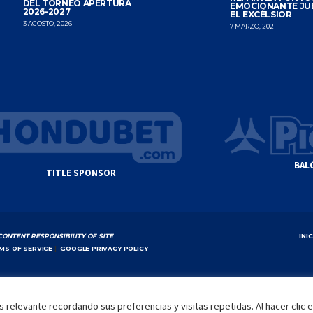
DEL TORNEO APERTURA
EMOCIONANTE JU
2026-2027
EL EXCÉLSIOR
3 AGOSTO, 2026
7 MARZO, 2021
BAL
TITLE SPONSOR
CONTENT RESPONSIBILITY OF SITE
INI
MS OF SERVICE
|
GOOGLE PRIVACY POLICY
 relevante recordando sus preferencias y visitas repetidas. Al hacer clic 