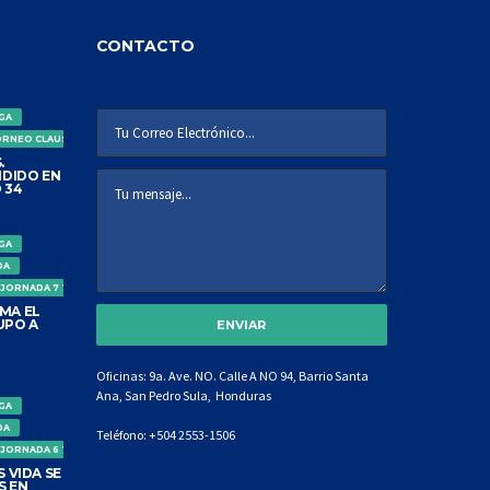
CONTACTO
IGA
ORNEO CLAUSURA
.
DIDO EN
 34
IGA
DA
 JORNADA 7 TORNEO CLAUSURA
MA EL
UPO A
Oficinas: 9a. Ave. NO. Calle A NO 94, Barrio Santa
Ana, San Pedro Sula, Honduras
IGA
DA
Teléfono:
+504 2553-1506
 JORNADA 6 TORNEO CLAUSURA
 VIDA SE
S EN