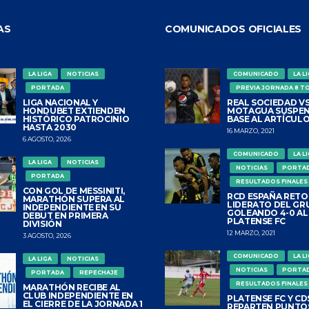
AS
COMUNICADOS OFICIALES
LA LIGA
NOTICIAS
COMUNICADO
LA L
PORTADA
PREVIA JORNADA 8 T
LIGA NACIONAL Y
REAL SOCIEDAD VS
HONDUBET EXTIENDEN
MOTAGUA SUSPEN
HISTÓRICO PATROCINIO
BASE AL ARTÍCULO
HASTA 2030
16 MARZO, 2021
6 AGOSTO, 2026
COMUNICADO
LA L
LA LIGA
NOTICIAS
NOTICIAS
PORTA
PORTADA
RESULTADOS FINALES
CON GOL DE MESSINITI,
RCD ESPAÑA RETO
MARATHÓN SUPERA AL
LIDERATO DEL GR
INDEPENDIENTE EN SU
GOLEANDO 4-0 AL
DEBUT EN PRIMERA
PLATENSE FC
DIVISIÓN
12 MARZO, 2021
3 AGOSTO, 2026
COMUNICADO
LA L
LA LIGA
NOTICIAS
NOTICIAS
PORTA
PORTADA
REPECHAJE
RESULTADOS FINALES
MARATHÓN RECIBE AL
CLUB INDEPENDIENTE EN
PLATENSE FC Y CDS
EL CIERRE DE LA JORNADA 1
REPARTEN PUNTO