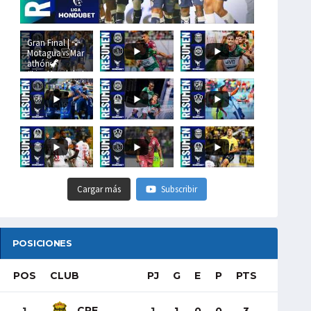
Gran Final | 🦅
Motagua🆚Mar
athón🦖
#LigaHondubet
Cargar más
Subscribir
POSICIONES
POS
CLUB
PJ
G
E
P
PTS
CRE