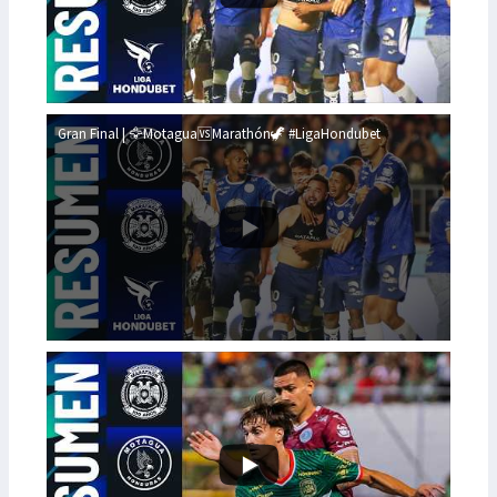
Gran Final | 🦅Motagua🆚Marathón🦖 #LigaHondubet