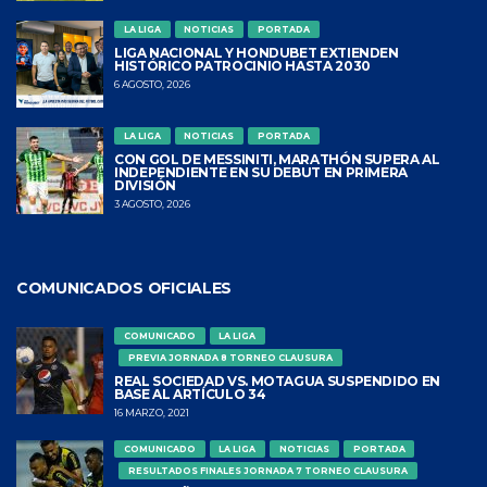
LA LIGA
NOTICIAS
PORTADA
LIGA NACIONAL Y HONDUBET EXTIENDEN
HISTÓRICO PATROCINIO HASTA 2030
6 AGOSTO, 2026
LA LIGA
NOTICIAS
PORTADA
CON GOL DE MESSINITI, MARATHÓN SUPERA AL
INDEPENDIENTE EN SU DEBUT EN PRIMERA
DIVISIÓN
3 AGOSTO, 2026
COMUNICADOS OFICIALES
COMUNICADO
LA LIGA
PREVIA JORNADA 8 TORNEO CLAUSURA
REAL SOCIEDAD VS. MOTAGUA SUSPENDIDO EN
BASE AL ARTÍCULO 34
16 MARZO, 2021
COMUNICADO
LA LIGA
NOTICIAS
PORTADA
RESULTADOS FINALES JORNADA 7 TORNEO CLAUSURA