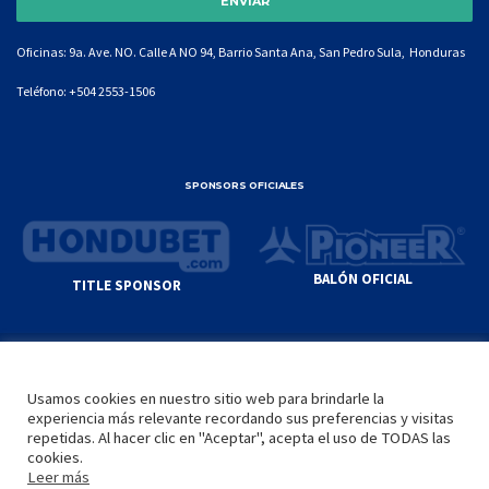
Oficinas: 9a. Ave. NO. Calle A NO 94, Barrio Santa Ana, San Pedro Sula, Honduras
Teléfono:
+504 2553-1506
SPONSORS OFICIALES
BALÓN OFICIAL
TITLE SPONSOR
© GENIUS SPORTS GROUP. ALL CONTENT
RESPONSIBILITY OF SITE ADMINISTRATOR.
Usamos cookies en nuestro sitio web para brindarle la
YOUTUBE TERMS OF SERVICE
|
GOOGLE
experiencia más relevante recordando sus preferencias y visitas
PRIVACY POLICY
|
POLÍTICA DE PRIVACIDAD
repetidas. Al hacer clic en "Aceptar", acepta el uso de TODAS las
cookies.
Leer más
INICIO
LA LIGA
VIDEOS
MEDIA
CONTACTO