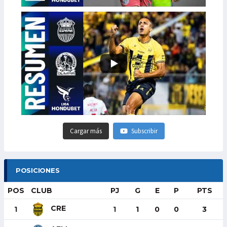
Cargar más
Subscribir
POSICIONES
POS
CLUB
PJ
G
E
P
PTS
CRE
1
1
1
0
0
3