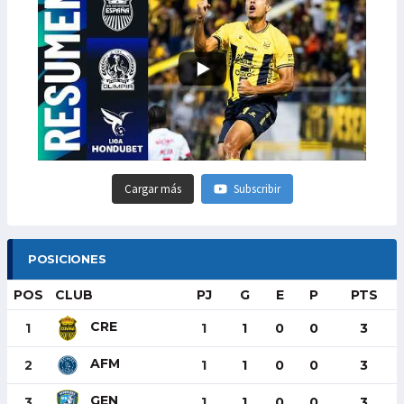
Cargar más
Subscribir
POSICIONES
POS
CLUB
PJ
G
E
P
PTS
CRE
1
1
1
0
0
3
AFM
2
1
1
0
0
3
GEN
3
1
1
0
0
3