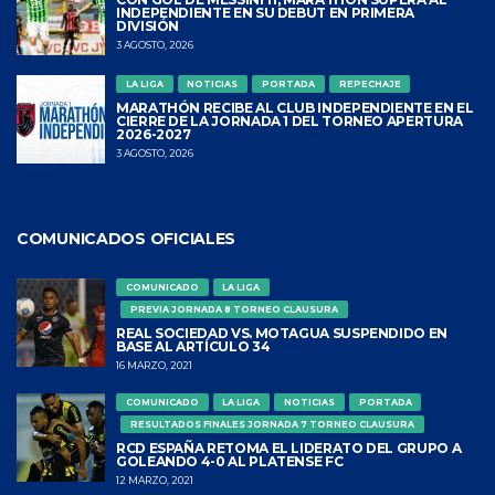
INDEPENDIENTE EN SU DEBUT EN PRIMERA
DIVISIÓN
3 AGOSTO, 2026
LA LIGA
NOTICIAS
PORTADA
REPECHAJE
MARATHÓN RECIBE AL CLUB INDEPENDIENTE EN EL
CIERRE DE LA JORNADA 1 DEL TORNEO APERTURA
2026-2027
3 AGOSTO, 2026
COMUNICADOS OFICIALES
COMUNICADO
LA LIGA
PREVIA JORNADA 8 TORNEO CLAUSURA
REAL SOCIEDAD VS. MOTAGUA SUSPENDIDO EN
BASE AL ARTÍCULO 34
16 MARZO, 2021
COMUNICADO
LA LIGA
NOTICIAS
PORTADA
RESULTADOS FINALES JORNADA 7 TORNEO CLAUSURA
RCD ESPAÑA RETOMA EL LIDERATO DEL GRUPO A
GOLEANDO 4-0 AL PLATENSE FC
12 MARZO, 2021