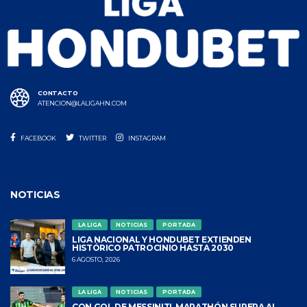
CONTACTO
ATENCION@LALIGAHN.COM
FACEBOOK
TWITTER
INSTAGRAM
NOTICIAS
LA LIGA
NOTICIAS
PORTADA
LIGA NACIONAL Y HONDUBET EXTIENDEN
HISTÓRICO PATROCINIO HASTA 2030
6 AGOSTO, 2026
LA LIGA
NOTICIAS
PORTADA
CON GOL DE MESSINITI, MARATHÓN SUPERA AL