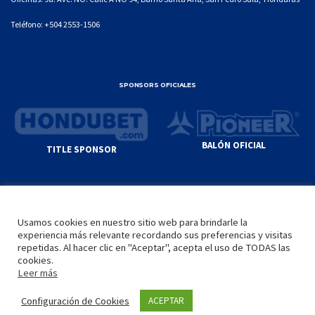
Teléfono:
+504 2553-1506
SPONSORS OFICIALES
BALÓN OFICIAL
TITLE SPONSOR
© GENIUS SPORTS GROUP. ALL CONTENT
RESPONSIBILITY OF SITE ADMINISTRATOR.
Usamos cookies en nuestro sitio web para brindarle la
YOUTUBE TERMS OF SERVICE
|
GOOGLE
experiencia más relevante recordando sus preferencias y visitas
PRIVACY POLICY
|
POLÍTICA DE PRIVACIDAD
repetidas. Al hacer clic en "Aceptar", acepta el uso de TODAS las
cookies.
Leer más
INICIO
LA LIGA
VIDEOS
MEDIA
CONTACTO
Configuración de Cookies
ACEPTAR
by