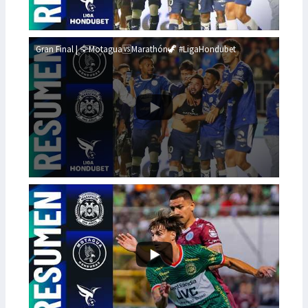
Gran Final | 🦅Motagua🆚Marathón🦖 #LigaHondubet