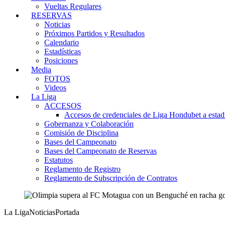
Vueltas Regulares
RESERVAS
Noticias
Próximos Partidos y Resultados
Calendario
Estadísticas
Posiciones
Media
FOTOS
Videos
La Liga
ACCESOS
Accesos de credenciales de Liga Hondubet a estad
Gobernanza y Colaboración
Comisión de Disciplina
Bases del Campeonato
Bases del Campeonato de Reservas
Estatutos
Reglamento de Registro
Reglamento de Subscripción de Contratos
La Liga
Noticias
Portada