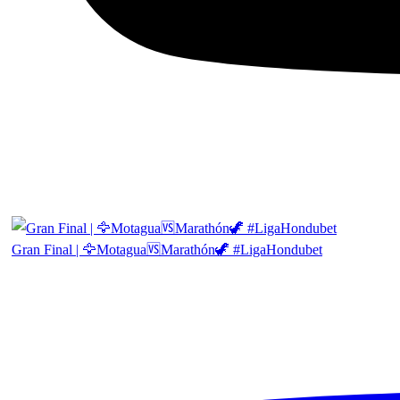
Gran Final | 🦅Motagua🆚Marathón🦖 #LigaHondubet