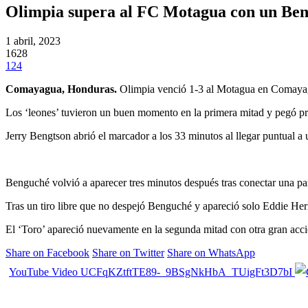
Olimpia supera al FC Motagua con un Ben
1 abril, 2023
1628
124
Comayagua, Honduras.
Olimpia venció 1-3 al Motagua en Comayagu
Los ‘leones’ tuvieron un buen momento en la primera mitad y pegó pr
Jerry Bengtson abrió el marcador a los 33 minutos al llegar puntual a
Benguché volvió a aparecer tres minutos después tras conectar una par
Tras un tiro libre que no despejó Benguché y apareció solo Eddie He
El ‘Toro’ apareció nuevamente en la segunda mitad con otra gran acci
Share on Facebook
Share on Twitter
Share on WhatsApp
YouTube Video UCFqKZtftTE89-_9BSgNkHbA_TUigFt3D7bI