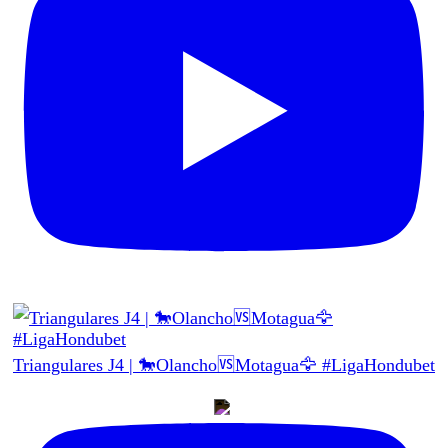
Triangulares J4 | 🐎Olancho🆚Motagua🦅 #LigaHondubet