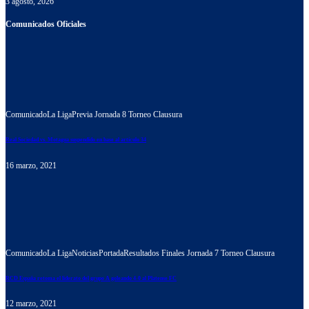
3 agosto, 2026
Comunicados Oficiales
Comunicado
La Liga
Previa Jornada 8 Torneo Clausura
Real Sociedad vs. Motagua suspendido en base al artículo 34
16 marzo, 2021
Comunicado
La Liga
Noticias
Portada
Resultados Finales Jornada 7 Torneo Clausura
RCD España retoma el liderato del grupo A goleando 4-0 al Platense FC
12 marzo, 2021