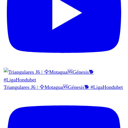
Triangulares J6 | 🦅Motagua🆚Génesis🐕 #LigaHondubet