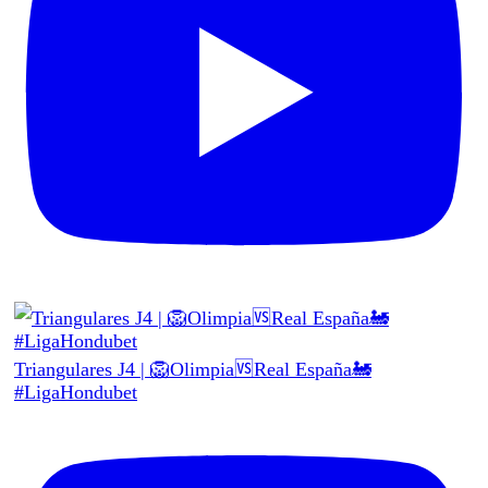
Triangulares J4 | 🦁Olimpia🆚Real España🚂
#LigaHondubet