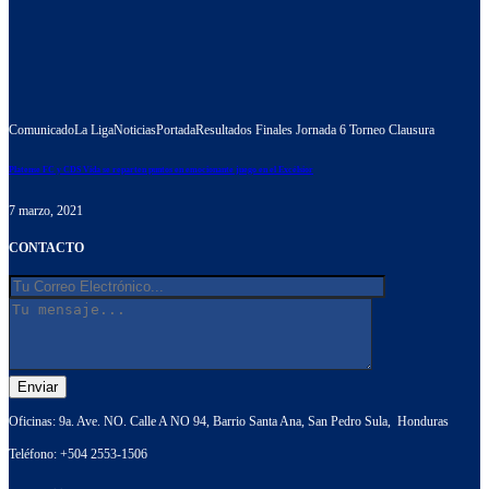
Comunicado
La Liga
Noticias
Portada
Resultados Finales Jornada 6 Torneo Clausura
Platense FC y CDS Vida se reparten puntos en emocionante juego en el Excélsior
7 marzo, 2021
CONTACTO
Oficinas: 9a. Ave. NO. Calle A NO 94, Barrio Santa Ana, San Pedro Sula, Honduras
Teléfono:
+504 2553-1506