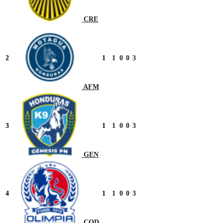
CRE
2
1
1
0
0
3
AFM
3
1
1
0
0
3
GEN
4
1
1
0
0
3
COD