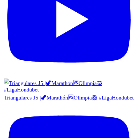
Triangulares J5 |🦖Marathón🆚Olimpia🦁 #LigaHondubet