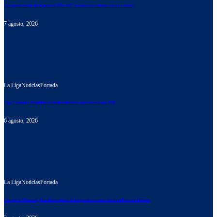
La segunda fecha del Apertura 2026-2027 arranca este sábado con tres duelos
7 agosto, 2026
La Liga
Noticias
Portada
Liga Nacional y Hondubet extienden histórico patrocinio hasta 2030
6 agosto, 2026
La Liga
Noticias
Portada
Con gol de Messiniti, Marathón supera al Independiente en su debut en Primera División