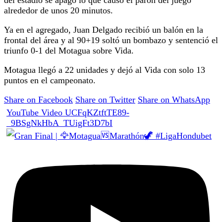
del estadio se apagó lo que causó el parón del juego
alrededor de unos 20 minutos.
Ya en el agregado, Juan Delgado recibió un balón en la
frontal del área y al 90+19 soltó un bombazo y sentenció el
triunfo 0-1 del Motagua sobre Vida.
Motagua llegó a 22 unidades y dejó al Vida con solo 13
puntos en el campeonato.
Share on Facebook
Share on Twitter
Share on WhatsApp
YouTube Video UCFqKZtftTE89-
_9BSgNkHbA_TUigFt3D7bI