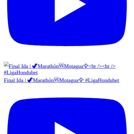
Final Ida | 🦖Marathón🆚Motagua🦅 #LigaHondubet