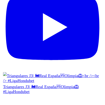
Triangulares J3| 🚂Real España🆚Olimpia🦁
#LigaHondubet