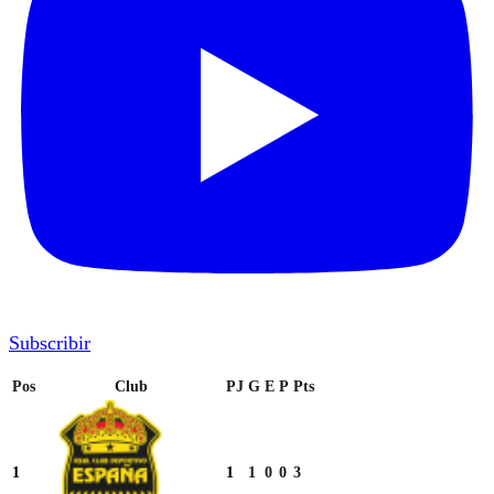
Subscribir
POSICIONES
Pos
Club
PJ
G
E
P
Pts
1
1
1
0
0
3