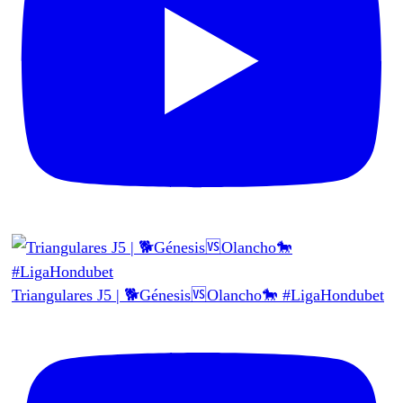
Triangulares J5 | 🐕Génesis🆚Olancho🐎 #LigaHondubet