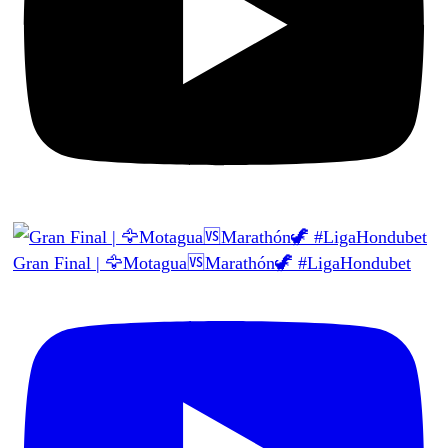
Gran Final | 🦅Motagua🆚Marathón🦖 #LigaHondubet