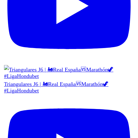
Triangulares J6 | 🚂Real España🆚Marathón🦖
#LigaHondubet