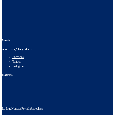
Contacto
atencion@laligahn.com
Facebook
Twitter
Instagram
Noticias
La Liga
Noticias
Portada
Repechaje