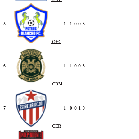
5
1
1
0
0
3
OFC
6
1
1
0
0
3
CDM
7
1
0
0
1
0
CER