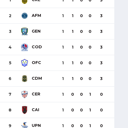
1
1
1
0
0
3
AFM
2
1
1
0
0
3
GEN
3
1
1
0
0
3
COD
4
1
1
0
0
3
OFC
5
1
1
0
0
3
CDM
6
1
1
0
0
3
CER
7
1
0
0
1
0
CAI
8
1
0
0
1
0
UPN
9
1
0
0
1
0