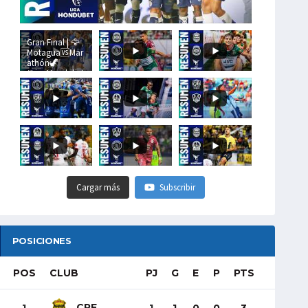
Gran Final | 🦅
Motagua🆚Mar
athón🦖
#LigaHondubet
Cargar más
Subscribir
POSICIONES
POS
CLUB
PJ
G
E
P
PTS
CRE