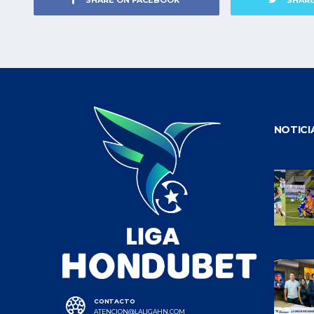
SHARE ON FACEBOOK
SHAR
NOTICI
CONTACTO
ATENCION@LALIGAHN.COM