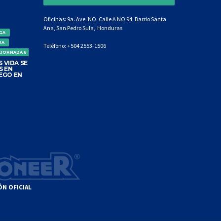
Oficinas: 9a. Ave. NO. Calle A NO 94, Barrio Santa
Ana, San Pedro Sula, Honduras
IGA
DA
Teléfono:
+504 2553-1506
 JORNADA 6 TORNEO CLAUSURA
 VIDA SE
S EN
EGO EN
ÓN OFICIAL