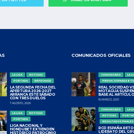
E ON TWITTER
SHARE ON WHATSAPP
AS
COMUNICADOS OFICIALES
LA LIGA
NOTICIAS
COMUNICADO
LA L
PORTADA
REPECHAJE
PREVIA JORNADA 8 T
LA SEGUNDA FECHA DEL
REAL SOCIEDAD VS
APERTURA 2026-2027
MOTAGUA SUSPEN
ARRANCA ESTE SÁBADO
BASE AL ARTÍCULO
CON TRES DUELOS
16 MARZO, 2021
7 AGOSTO, 2026
COMUNICADO
LA L
LA LIGA
NOTICIAS
NOTICIAS
PORTA
PORTADA
RESULTADOS FINALES
LIGA NACIONAL Y
RCD ESPAÑA RETO
HONDUBET EXTIENDEN
LIDERATO DEL GR
HISTÓRICO PATROCINIO