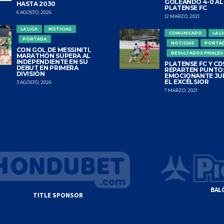
GOLEANDO 4-0 AL
HASTA 2030
PLATENSE FC
6 AGOSTO, 2026
12 MARZO, 2021
LA LIGA
NOTICIAS
COMUNICADO
LA L
PORTADA
NOTICIAS
PORTA
CON GOL DE MESSINITI,
RESULTADOS FINALES
MARATHÓN SUPERA AL
INDEPENDIENTE EN SU
PLATENSE FC Y CDS
DEBUT EN PRIMERA
REPARTEN PUNTO
DIVISIÓN
EMOCIONANTE JU
EL EXCÉLSIOR
3 AGOSTO, 2026
7 MARZO, 2021
BAL
TITLE SPONSOR