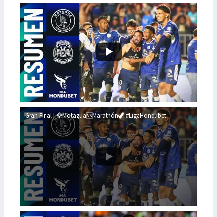
Gran Final | 🦅Motagua🆚Marathón🦖 #LigaHondubet