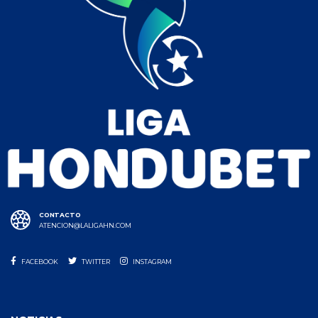
CONTACTO
ATENCION@LALIGAHN.COM
FACEBOOK
TWITTER
INSTAGRAM