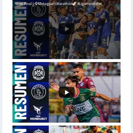
Gran Final | 🦅Motagua🆚Marathón🦖 #LigaHondubet