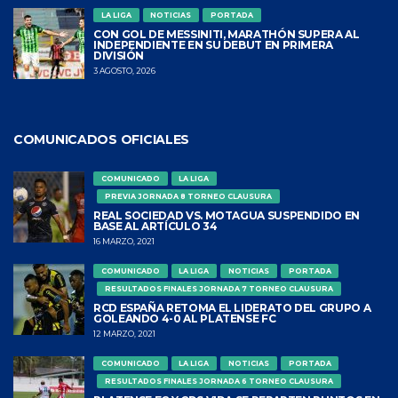
LA LIGA
NOTICIAS
PORTADA
CON GOL DE MESSINITI, MARATHÓN SUPERA AL
INDEPENDIENTE EN SU DEBUT EN PRIMERA
DIVISIÓN
3 AGOSTO, 2026
COMUNICADOS OFICIALES
COMUNICADO
LA LIGA
PREVIA JORNADA 8 TORNEO CLAUSURA
REAL SOCIEDAD VS. MOTAGUA SUSPENDIDO EN
BASE AL ARTÍCULO 34
16 MARZO, 2021
COMUNICADO
LA LIGA
NOTICIAS
PORTADA
RESULTADOS FINALES JORNADA 7 TORNEO CLAUSURA
RCD ESPAÑA RETOMA EL LIDERATO DEL GRUPO A
GOLEANDO 4-0 AL PLATENSE FC
12 MARZO, 2021
COMUNICADO
LA LIGA
NOTICIAS
PORTADA
RESULTADOS FINALES JORNADA 6 TORNEO CLAUSURA