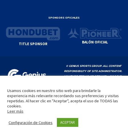
SPONSORS OFICIALES
BALÓN OFICIAL
TITLE SPONSOR
© GENIUS SPORTS GROUP. ALL CONTENT
RESPONSIBILITY OF SITE ADMINISTRATOR.
YOUTUBE TERMS OF SERVICE
|
GOOGLE
PRIVACY POLICY
|
POLÍTICA DE PRIVACIDAD
Usamos cookies en nuestro sitio web para brindarle la
experiencia más relevante recordando sus preferencias y visitas
INICIO
LA LIGA
VIDEOS
MEDIA
CONTACTO
repetidas. Al hacer clic en "Aceptar", acepta el uso de TODAS las
cookies.
by
Leer más
Configuración de Cookies
ACEPTAR