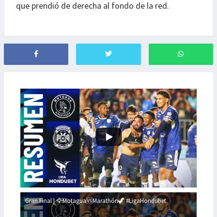
que prendió de derecha al fondo de la red.
Gran Final | 🦅Motagua🆚Marathón🦖 #LigaHondubet