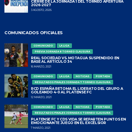
CIERRE DE LA JORNADA 1 DEL TORNEO APERTURA
2026-2027
3 AGOSTO, 2026
COMUNICADOS OFICIALES
COMUNICADO
LA LIGA
PREVIA JORNADA 8 TORNEO CLAUSURA
REAL SOCIEDAD VS. MOTAGUA SUSPENDIDO EN
BASE AL ARTÍCULO 34
16 MARZO, 2021
COMUNICADO
LA LIGA
NOTICIAS
PORTADA
RESULTADOS FINALES JORNADA 7 TORNEO CLAUSURA
RCD ESPAÑA RETOMA EL LIDERATO DEL GRUPO A
GOLEANDO 4-0 AL PLATENSE FC
12 MARZO, 2021
COMUNICADO
LA LIGA
NOTICIAS
PORTADA
RESULTADOS FINALES JORNADA 6 TORNEO CLAUSURA
PLATENSE FC Y CDS VIDA SE REPARTEN PUNTOS EN
EMOCIONANTE JUEGO EN EL EXCÉLSIOR
7 MARZO, 2021