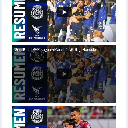
Gran Final | 🦅Motagua🆚Marathón🦖 #LigaHondubet