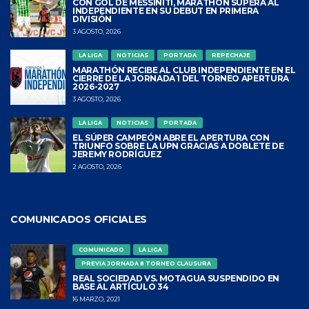
CON GOL DE MESSINITI, MARATHÓN SUPERA AL
INDEPENDIENTE EN SU DEBUT EN PRIMERA
DIVISIÓN
3 AGOSTO, 2026
LA LIGA
NOTICIAS
PORTADA
REPECHAJE
MARATHÓN RECIBE AL CLUB INDEPENDIENTE EN EL
CIERRE DE LA JORNADA 1 DEL TORNEO APERTURA
2026-2027
3 AGOSTO, 2026
LA LIGA
NOTICIAS
PORTADA
EL SÚPER CAMPEÓN ABRE EL APERTURA CON
TRIUNFO SOBRE LA UPN GRACIAS A DOBLETE DE
JEREMY RODRÍGUEZ
2 AGOSTO, 2026
COMUNICADOS OFICIALES
COMUNICADO
LA LIGA
PREVIA JORNADA 8 TORNEO CLAUSURA
REAL SOCIEDAD VS. MOTAGUA SUSPENDIDO EN
BASE AL ARTÍCULO 34
16 MARZO, 2021