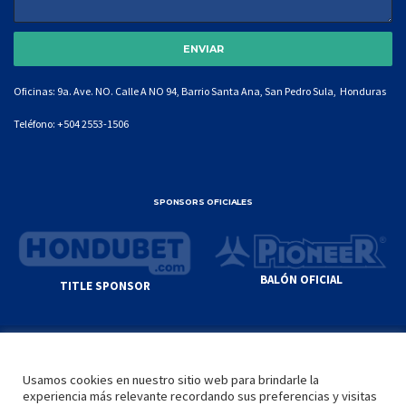
Oficinas: 9a. Ave. NO. Calle A NO 94, Barrio Santa Ana, San Pedro Sula, Honduras
Teléfono:
+504 2553-1506
SPONSORS OFICIALES
BALÓN OFICIAL
TITLE SPONSOR
© GENIUS SPORTS GROUP. ALL CONTENT
RESPONSIBILITY OF SITE ADMINISTRATOR.
Usamos cookies en nuestro sitio web para brindarle la
YOUTUBE TERMS OF SERVICE
|
GOOGLE
experiencia más relevante recordando sus preferencias y visitas
PRIVACY POLICY
|
POLÍTICA DE PRIVACIDAD