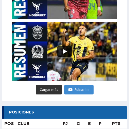
Cargar más
Subscribir
POSICIONES
POS
CLUB
PJ
G
E
P
PTS