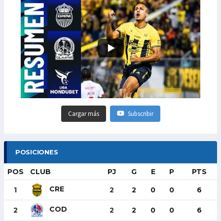
Cargar más
Subscribir
POSICIONES
POS
CLUB
PJ
G
E
P
PTS
CRE
1
2
2
0
0
6
COD
2
2
2
0
0
6