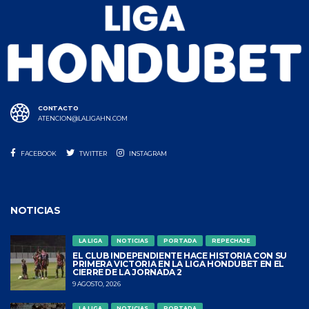
CONTACTO
ATENCION@LALIGAHN.COM
FACEBOOK
TWITTER
INSTAGRAM
NOTICIAS
LA LIGA
NOTICIAS
PORTADA
REPECHAJE
EL CLUB INDEPENDIENTE HACE HISTORIA CON SU
PRIMERA VICTORIA EN LA LIGA HONDUBET EN EL
CIERRE DE LA JORNADA 2
9 AGOSTO, 2026
LA LIGA
NOTICIAS
PORTADA