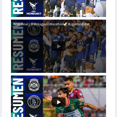
Gran Final | 🦅Motagua🆚Marathón🦖 #LigaHondubet