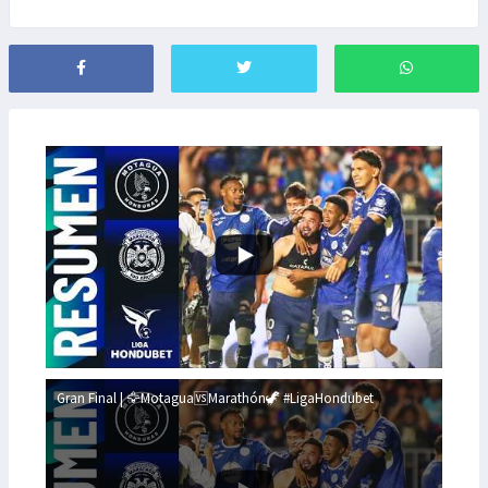
Gran Final | 🦅Motagua🆚Marathón🦖 #LigaHondubet