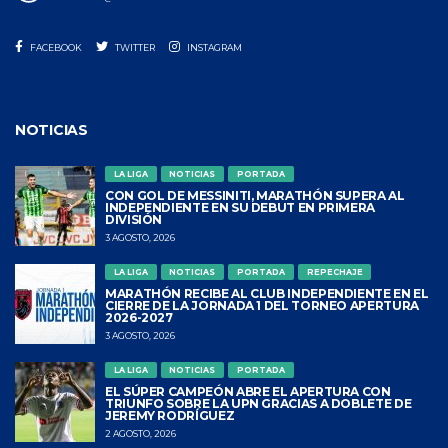
FACEBOOK
TWITTER
INSTAGRAM
NOTICIAS
LA LIGA
NOTICIAS
PORTADA
CON GOL DE MESSINITI, MARATHÓN SUPERA AL
INDEPENDIENTE EN SU DEBUT EN PRIMERA
DIVISIÓN
3 AGOSTO, 2026
LA LIGA
NOTICIAS
PORTADA
REPECHAJE
MARATHÓN RECIBE AL CLUB INDEPENDIENTE EN EL
CIERRE DE LA JORNADA 1 DEL TORNEO APERTURA
2026-2027
3 AGOSTO, 2026
LA LIGA
NOTICIAS
PORTADA
EL SÚPER CAMPEÓN ABRE EL APERTURA CON
TRIUNFO SOBRE LA UPN GRACIAS A DOBLETE DE
JEREMY RODRÍGUEZ
2 AGOSTO, 2026