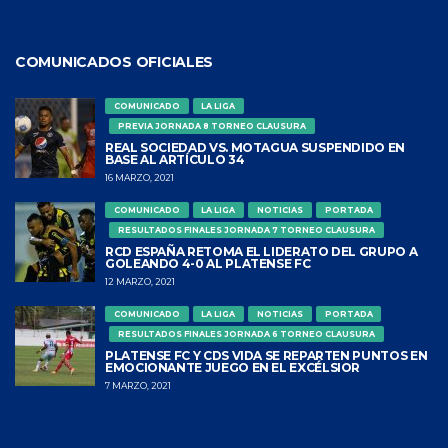
COMUNICADOS OFICIALES
COMUNICADO
LA LIGA
PREVIA JORNADA 8 TORNEO CLAUSURA
REAL SOCIEDAD VS. MOTAGUA SUSPENDIDO EN
BASE AL ARTÍCULO 34
16 MARZO, 2021
COMUNICADO
LA LIGA
NOTICIAS
PORTADA
RESULTADOS FINALES JORNADA 7 TORNEO CLAUSURA
RCD ESPAÑA RETOMA EL LIDERATO DEL GRUPO A
GOLEANDO 4-0 AL PLATENSE FC
12 MARZO, 2021
COMUNICADO
LA LIGA
NOTICIAS
PORTADA
RESULTADOS FINALES JORNADA 6 TORNEO CLAUSURA
PLATENSE FC Y CDS VIDA SE REPARTEN PUNTOS EN
EMOCIONANTE JUEGO EN EL EXCÉLSIOR
7 MARZO, 2021