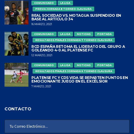
COMUNICADO
LA LIGA
PREVIA JORNADA 8 TORNEO CLAUSURA
REAL SOCIEDAD VS. MOTAGUA SUSPENDIDO EN
BASE AL ARTÍCULO 34
16 MARZO, 2021
COMUNICADO
LA LIGA
NOTICIAS
PORTADA
RESULTADOS FINALES JORNADA 7 TORNEO CLAUSURA
RCD ESPAÑA RETOMA EL LIDERATO DEL GRUPO A
GOLEANDO 4-0 AL PLATENSE FC
12 MARZO, 2021
COMUNICADO
LA LIGA
NOTICIAS
PORTADA
RESULTADOS FINALES JORNADA 6 TORNEO CLAUSURA
PLATENSE FC Y CDS VIDA SE REPARTEN PUNTOS EN
EMOCIONANTE JUEGO EN EL EXCÉLSIOR
7 MARZO, 2021
CONTACTO