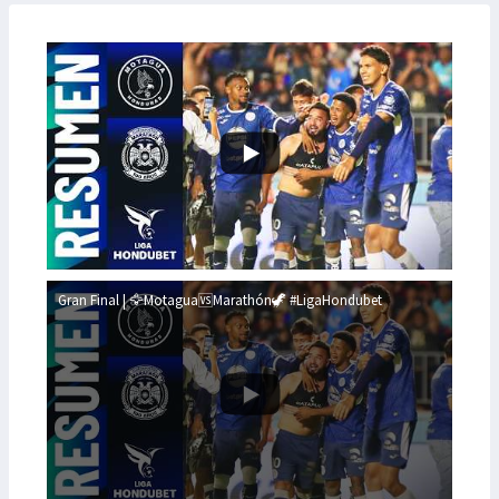
Gran Final | 🦅Motagua🆚Marathón🦖 #LigaHondubet