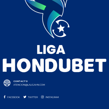
CONTACTO
ATENCION@LALIGAHN.COM
FACEBOOK
TWITTER
INSTAGRAM