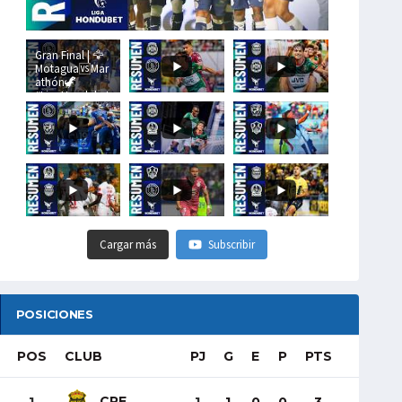
Gran Final | 🦅
Motagua🆚Mar
athón🦖
#LigaHondubet
Cargar más
Subscribir
POSICIONES
POS
CLUB
PJ
G
E
P
PTS
CRE