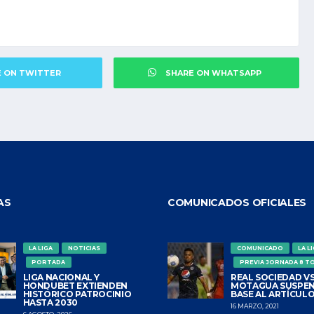
E ON TWITTER
SHARE ON WHATSAPP
AS
COMUNICADOS OFICIALES
LA LIGA
NOTICIAS
COMUNICADO
LA L
PORTADA
PREVIA JORNADA 8 T
LIGA NACIONAL Y
REAL SOCIEDAD VS
HONDUBET EXTIENDEN
MOTAGUA SUSPEN
HISTÓRICO PATROCINIO
BASE AL ARTÍCULO
HASTA 2030
16 MARZO, 2021