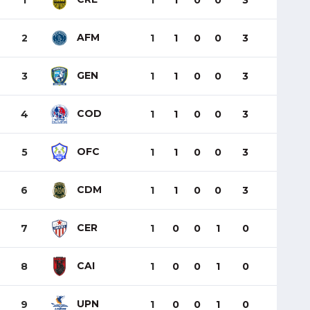
1
1
1
0
0
3
AFM
2
1
1
0
0
3
GEN
3
1
1
0
0
3
COD
4
1
1
0
0
3
OFC
5
1
1
0
0
3
CDM
6
1
1
0
0
3
CER
7
1
0
0
1
0
CAI
8
1
0
0
1
0
UPN
9
1
0
0
1
0