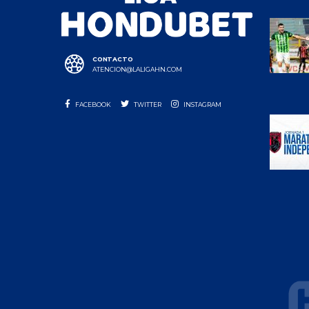
CONTACTO
ATENCION@LALIGAHN.COM
FACEBOOK
TWITTER
INSTAGRAM