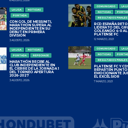
6 AGOSTO, 2026
COMUNICADO
LA L
LA LIGA
NOTICIAS
NOTICIAS
PORTA
PORTADA
RESULTADOS FINALES
CON GOL DE MESSINITI,
RCD ESPAÑA RETO
MARATHÓN SUPERA AL
LIDERATO DEL GR
INDEPENDIENTE EN SU
GOLEANDO 4-0 AL
DEBUT EN PRIMERA
PLATENSE FC
DIVISIÓN
12 MARZO, 2021
3 AGOSTO, 2026
COMUNICADO
LA L
LA LIGA
NOTICIAS
NOTICIAS
PORTA
PORTADA
REPECHAJE
RESULTADOS FINALES
MARATHÓN RECIBE AL
CLUB INDEPENDIENTE EN
PLATENSE FC Y CDS
EL CIERRE DE LA JORNADA 1
REPARTEN PUNTO
DEL TORNEO APERTURA
EMOCIONANTE JU
2026-2027
EL EXCÉLSIOR
3 AGOSTO, 2026
7 MARZO, 2021