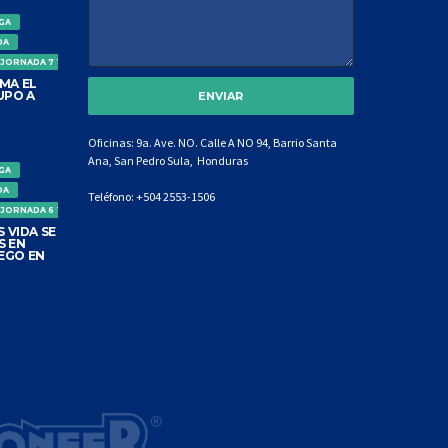
IGA
DA
 JORNADA 7 TORNEO CLAUSURA
MA EL
UPO A
Oficinas: 9a. Ave. NO. Calle A NO 94, Barrio Santa
Ana, San Pedro Sula, Honduras
IGA
DA
Teléfono:
+504 2553-1506
 JORNADA 6 TORNEO CLAUSURA
 VIDA SE
S EN
EGO EN