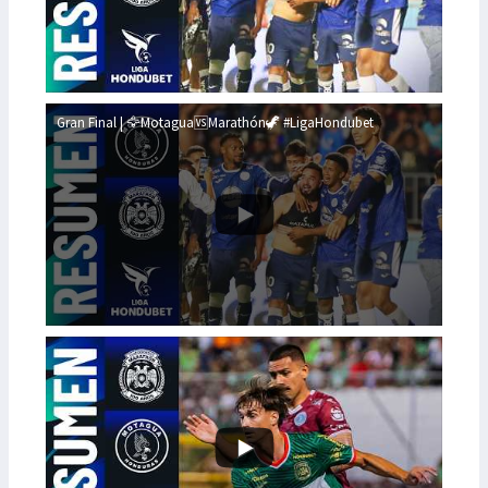
Gran Final | 🦅Motagua🆚Marathón🦖 #LigaHondubet