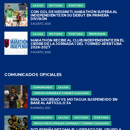
LA LIGA
NOTICIAS
PORTADA
CON GOL DE MESSINITI, MARATHÓN SUPERA AL
INDEPENDIENTE EN SU DEBUT EN PRIMERA
DIVISIÓN
3 AGOSTO, 2026
LA LIGA
NOTICIAS
PORTADA
REPECHAJE
MARATHÓN RECIBE AL CLUB INDEPENDIENTE EN EL
CIERRE DE LA JORNADA 1 DEL TORNEO APERTURA
2026-2027
3 AGOSTO, 2026
COMUNICADOS OFICIALES
COMUNICADO
LA LIGA
PREVIA JORNADA 8 TORNEO CLAUSURA
REAL SOCIEDAD VS. MOTAGUA SUSPENDIDO EN
BASE AL ARTÍCULO 34
16 MARZO, 2021
COMUNICADO
LA LIGA
NOTICIAS
PORTADA
RESULTADOS FINALES JORNADA 7 TORNEO CLAUSURA
RCD ESPAÑA RETOMA EL LIDERATO DEL GRUPO A