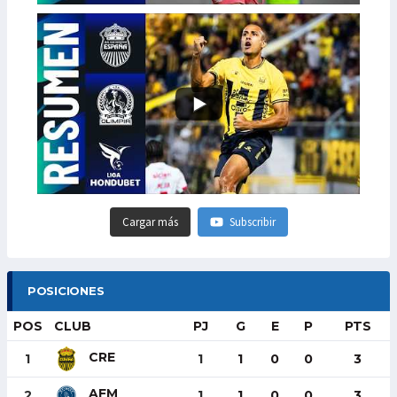
Cargar más
Subscribir
POSICIONES
POS
CLUB
PJ
G
E
P
PTS
CRE
1
1
1
0
0
3
AFM
2
1
1
0
0
3