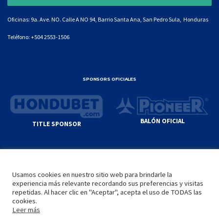
Oficinas: 9a. Ave. NO. Calle A NO 94, Barrio Santa Ana, San Pedro Sula, Honduras
Teléfono:
+504 2553-1506
SPONSORS OFICIALES
BALÓN OFICIAL
TITLE SPONSOR
© GENIUS SPORTS GROUP. ALL CONTENT
RESPONSIBILITY OF SITE ADMINISTRATOR.
Usamos cookies en nuestro sitio web para brindarle la
YOUTUBE TERMS OF SERVICE
|
GOOGLE
experiencia más relevante recordando sus preferencias y visitas
PRIVACY POLICY
|
POLÍTICA DE PRIVACIDAD
repetidas. Al hacer clic en "Aceptar", acepta el uso de TODAS las
cookies.
Leer más
INICIO
LA LIGA
VIDEOS
MEDIA
CONTACTO