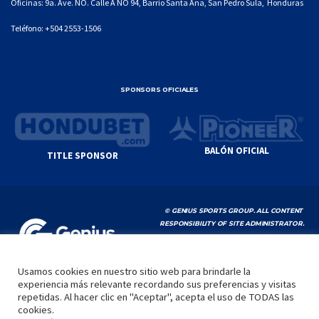
Oficinas: 9a. Ave. NO. Calle A NO 94, Barrio Santa Ana, San Pedro Sula, Honduras
Teléfono:
+504 2553-1506
SPONSORS OFICIALES
BALÓN OFICIAL
TITLE SPONSOR
© GENIUS SPORTS GROUP. ALL CONTENT
RESPONSIBILITY OF SITE ADMINISTRATOR.
YOUTUBE TERMS OF SERVICE
|
GOOGLE
PRIVACY POLICY
|
POLÍTICA DE PRIVACIDAD
Usamos cookies en nuestro sitio web para brindarle la
experiencia más relevante recordando sus preferencias y visitas
INICIO
LA LIGA
VIDEOS
MEDIA
CONTACTO
repetidas. Al hacer clic en "Aceptar", acepta el uso de TODAS las
cookies.
by