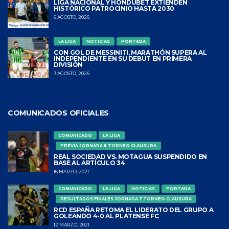
LIGA NACIONAL Y HONDUBET EXTIENDEN
HISTÓRICO PATROCINIO HASTA 2030
6 AGOSTO, 2026
LA LIGA
NOTICIAS
PORTADA
CON GOL DE MESSINITI, MARATHÓN SUPERA AL
INDEPENDIENTE EN SU DEBUT EN PRIMERA
DIVISIÓN
3 AGOSTO, 2026
COMUNICADOS OFICIALES
COMUNICADO
LA LIGA
PREVIA JORNADA 8 TORNEO CLAUSURA
REAL SOCIEDAD VS. MOTAGUA SUSPENDIDO EN
BASE AL ARTÍCULO 34
16 MARZO, 2021
COMUNICADO
LA LIGA
NOTICIAS
PORTADA
RESULTADOS FINALES JORNADA 7 TORNEO CLAUSURA
RCD ESPAÑA RETOMA EL LIDERATO DEL GRUPO A
GOLEANDO 4-0 AL PLATENSE FC
12 MARZO, 2021