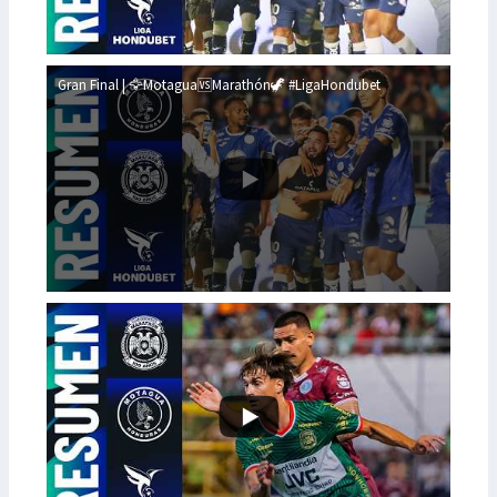
Gran Final | 🦅Motagua🆚Marathón🦖 #LigaHondubet