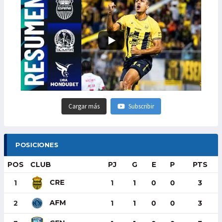
Cargar más
Subscribir
POSICIONES
POS
CLUB
PJ
G
E
P
PTS
CRE
1
1
1
0
0
3
AFM
2
1
1
0
0
3