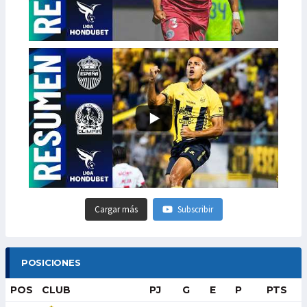
Cargar más
Subscribir
POSICIONES
POS
CLUB
PJ
G
E
P
PTS