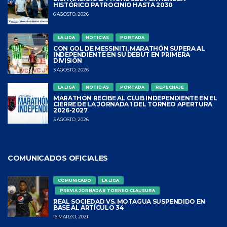
HISTÓRICO PATROCINIO HASTA 2030
6 AGOSTO, 2026
LA LIGA
NOTICIAS
PORTADA
CON GOL DE MESSINITI, MARATHÓN SUPERA AL
INDEPENDIENTE EN SU DEBUT EN PRIMERA
DIVISIÓN
3 AGOSTO, 2026
LA LIGA
NOTICIAS
PORTADA
REPECHAJE
MARATHÓN RECIBE AL CLUB INDEPENDIENTE EN EL
CIERRE DE LA JORNADA 1 DEL TORNEO APERTURA
2026-2027
3 AGOSTO, 2026
COMUNICADOS OFICIALES
COMUNICADO
LA LIGA
PREVIA JORNADA 8 TORNEO CLAUSURA
REAL SOCIEDAD VS. MOTAGUA SUSPENDIDO EN
BASE AL ARTÍCULO 34
16 MARZO, 2021