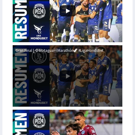
Gran Final | 🦅Motagua🆚Marathón🦖 #LigaHondubet