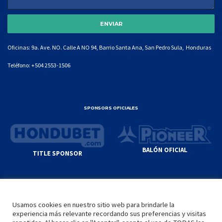
Oficinas: 9a. Ave. NO. Calle A NO 94, Barrio Santa Ana, San Pedro Sula, Honduras
Teléfono:
+504 2553-1506
SPONSORS OFICIALES
BALÓN OFICIAL
TITLE SPONSOR
© GENIUS SPORTS GROUP. ALL CONTENT
RESPONSIBILITY OF SITE ADMINISTRATOR.
Usamos cookies en nuestro sitio web para brindarle la
YOUTUBE TERMS OF SERVICE
|
GOOGLE
experiencia más relevante recordando sus preferencias y visitas
PRIVACY POLICY
|
POLÍTICA DE PRIVACIDAD