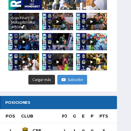
Gran Final | 🦅
Motagua🆚Mar
athón🦖
#LigaHondubet
Cargar más
Subscribir
POSICIONES
POS
CLUB
PJ
G
E
P
PTS
CRE