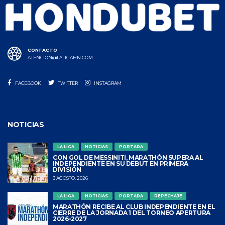
CONTACTO
ATENCION@LALIGAHN.COM
FACEBOOK
TWITTER
INSTAGRAM
NOTICIAS
LA LIGA
NOTICIAS
PORTADA
CON GOL DE MESSINITI, MARATHÓN SUPERA AL
INDEPENDIENTE EN SU DEBUT EN PRIMERA
DIVISIÓN
3 AGOSTO, 2026
LA LIGA
NOTICIAS
PORTADA
REPECHAJE
MARATHÓN RECIBE AL CLUB INDEPENDIENTE EN EL
CIERRE DE LA JORNADA 1 DEL TORNEO APERTURA
2026-2027