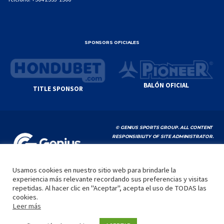
SPONSORS OFICIALES
BALÓN OFICIAL
TITLE SPONSOR
© GENIUS SPORTS GROUP. ALL CONTENT
RESPONSIBILITY OF SITE ADMINISTRATOR.
YOUTUBE TERMS OF SERVICE
|
GOOGLE
PRIVACY POLICY
|
POLÍTICA DE PRIVACIDAD
Usamos cookies en nuestro sitio web para brindarle la
experiencia más relevante recordando sus preferencias y visitas
INICIO
LA LIGA
VIDEOS
MEDIA
CONTACTO
repetidas. Al hacer clic en "Aceptar", acepta el uso de TODAS las
cookies.
by
Leer más