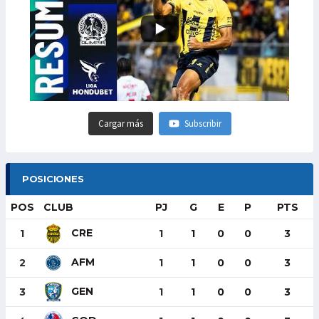
Cargar más
Subscribir
POSICIONES
POS
CLUB
PJ
G
E
P
PTS
CRE
1
1
1
0
0
3
AFM
2
1
1
0
0
3
GEN
3
1
1
0
0
3