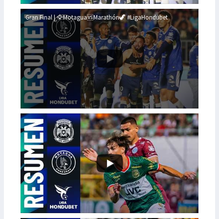
Gran Final | 🦅Motagua🆚Marathón🦖 #LigaHondubet