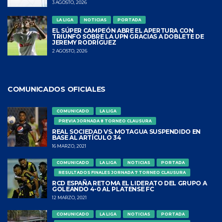
3 AGOSTO, 2026
LA LIGA
NOTICIAS
PORTADA
EL SÚPER CAMPEÓN ABRE EL APERTURA CON
TRIUNFO SOBRE LA UPN GRACIAS A DOBLETE DE
JEREMY RODRÍGUEZ
2 AGOSTO, 2026
COMUNICADOS OFICIALES
COMUNICADO
LA LIGA
PREVIA JORNADA 8 TORNEO CLAUSURA
REAL SOCIEDAD VS. MOTAGUA SUSPENDIDO EN
BASE AL ARTÍCULO 34
16 MARZO, 2021
COMUNICADO
LA LIGA
NOTICIAS
PORTADA
RESULTADOS FINALES JORNADA 7 TORNEO CLAUSURA
RCD ESPAÑA RETOMA EL LIDERATO DEL GRUPO A
GOLEANDO 4-0 AL PLATENSE FC
12 MARZO, 2021
COMUNICADO
LA LIGA
NOTICIAS
PORTADA