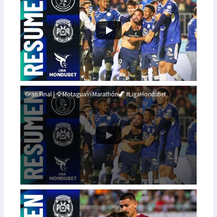
Gran Final | 🦅Motagua🆚Marathón🦖 #LigaHondubet