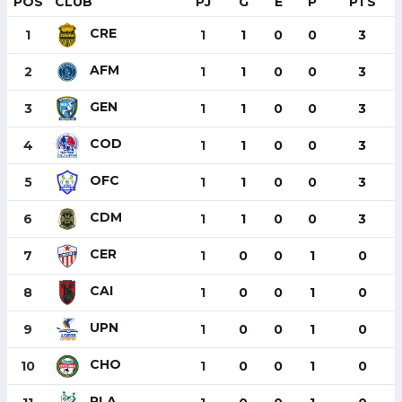
POS
CLUB
PJ
G
E
P
PTS
CRE
1
1
1
0
0
3
AFM
2
1
1
0
0
3
GEN
3
1
1
0
0
3
COD
4
1
1
0
0
3
OFC
5
1
1
0
0
3
CDM
6
1
1
0
0
3
CER
7
1
0
0
1
0
CAI
8
1
0
0
1
0
UPN
9
1
0
0
1
0
CHO
10
1
0
0
1
0
PLA