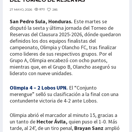
DEL TORNEO DE RESERVAS
870
285
27 MAYO, 2026
San Pedro Sula, Honduras.
Este martes se
disputó la sexta y última jornada del Torneo de
Reservas del Clausura 2025-2026, dónde quedaron
definidos los dos equipos finalistas del
campeonato, Olimpia y Olancho FC, tras finalizar
como lideres de sus respectivos grupos. Por el
Grupo A, Olimpia encabezó con ocho puntos,
mientras que, en el Grupo B, Olancho aseguró su
liderato con nueve unidades.
Olimpia 4 – 2 Lobos UPN.
El “Conjunto
merengue” selló su clasificación a la final con una
contundente victoria de 4-2 ante Lobos.
Olimpia abrió el marcador al minuto 15, gracias a
un tanto de
Hector Ávila,
quien puso el 1-0. Más
tarde, al 24’, de un tiro penal,
Brayan Sanz
amplió