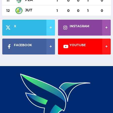
11
1
0
0
1
0
JUT
12
1
0
0
1
0
X
INSTAGRAM
FACEBOOK
YOUTUBE