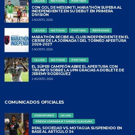
LA LIGA
NOTICIAS
PORTADA
CON GOL DE MESSINITI, MARATHÓN SUPERA AL
INDEPENDIENTE EN SU DEBUT EN PRIMERA
DIVISIÓN
3 AGOSTO, 2026
LA LIGA
NOTICIAS
PORTADA
REPECHAJE
MARATHÓN RECIBE AL CLUB INDEPENDIENTE EN EL
CIERRE DE LA JORNADA 1 DEL TORNEO APERTURA
2026-2027
3 AGOSTO, 2026
LA LIGA
NOTICIAS
PORTADA
EL SÚPER CAMPEÓN ABRE EL APERTURA CON
TRIUNFO SOBRE LA UPN GRACIAS A DOBLETE DE
JEREMY RODRÍGUEZ
2 AGOSTO, 2026
COMUNICADOS OFICIALES
COMUNICADO
LA LIGA
PREVIA JORNADA 8 TORNEO CLAUSURA
REAL SOCIEDAD VS. MOTAGUA SUSPENDIDO EN
BASE AL ARTÍCULO 34