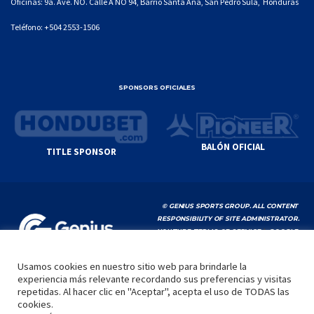
Oficinas: 9a. Ave. NO. Calle A NO 94, Barrio Santa Ana, San Pedro Sula, Honduras
Teléfono:
+504 2553-1506
SPONSORS OFICIALES
BALÓN OFICIAL
TITLE SPONSOR
© GENIUS SPORTS GROUP. ALL CONTENT
RESPONSIBILITY OF SITE ADMINISTRATOR.
YOUTUBE TERMS OF SERVICE
|
GOOGLE
PRIVACY POLICY
|
POLÍTICA DE PRIVACIDAD
Usamos cookies en nuestro sitio web para brindarle la
experiencia más relevante recordando sus preferencias y visitas
INICIO
LA LIGA
VIDEOS
MEDIA
CONTACTO
repetidas. Al hacer clic en "Aceptar", acepta el uso de TODAS las
cookies.
by