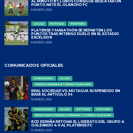
AL MINUTO 87, LOBOS CONSIGUE RESCATAR UN
PUNTO ANTE EL OLANCHO FC
8 AGOSTO, 2026
LA LIGA
NOTICIAS
PORTADA
PLATENSE Y MARATHÓN SE REPARTEN LOS
PUNTOS TRAS INTENSO DUELO EN EL ESTADIO
EXCÉLSIOR
8 AGOSTO, 2026
COMUNICADOS OFICIALES
COMUNICADO
LA LIGA
PREVIA JORNADA 8 TORNEO CLAUSURA
REAL SOCIEDAD VS. MOTAGUA SUSPENDIDO EN
BASE AL ARTÍCULO 34
16 MARZO, 2021
COMUNICADO
LA LIGA
NOTICIAS
PORTADA
RESULTADOS FINALES JORNADA 7 TORNEO CLAUSURA
RCD ESPAÑA RETOMA EL LIDERATO DEL GRUPO A
GOLEANDO 4-0 AL PLATENSE FC
12 MARZO, 2021