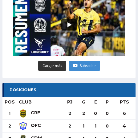
Cargar más
Subscribir
POSICIONES
POS
CLUB
PJ
G
E
P
PTS
CRE
1
2
2
0
0
6
OFC
2
2
1
1
0
4