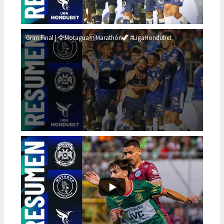
Gran Final | 🦅Motagua🆚Marathón🦖 #LigaHondubet