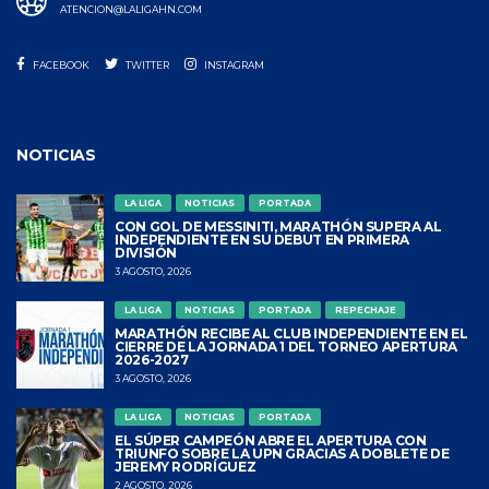
ATENCION@LALIGAHN.COM
FACEBOOK
TWITTER
INSTAGRAM
NOTICIAS
LA LIGA
NOTICIAS
PORTADA
CON GOL DE MESSINITI, MARATHÓN SUPERA AL
INDEPENDIENTE EN SU DEBUT EN PRIMERA
DIVISIÓN
3 AGOSTO, 2026
LA LIGA
NOTICIAS
PORTADA
REPECHAJE
MARATHÓN RECIBE AL CLUB INDEPENDIENTE EN EL
CIERRE DE LA JORNADA 1 DEL TORNEO APERTURA
2026-2027
3 AGOSTO, 2026
LA LIGA
NOTICIAS
PORTADA
EL SÚPER CAMPEÓN ABRE EL APERTURA CON
TRIUNFO SOBRE LA UPN GRACIAS A DOBLETE DE
JEREMY RODRÍGUEZ
2 AGOSTO, 2026