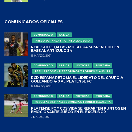
COMUNICADOS OFICIALES
COMUNICADO
LA LIGA
PREVIA JORNADA 8 TORNEO CLAUSURA
REAL SOCIEDAD VS. MOTAGUA SUSPENDIDO EN
BASE AL ARTÍCULO 34
16 MARZO, 2021
COMUNICADO
LA LIGA
NOTICIAS
PORTADA
RESULTADOS FINALES JORNADA 7 TORNEO CLAUSURA
RCD ESPAÑA RETOMA EL LIDERATO DEL GRUPO A
GOLEANDO 4-0 AL PLATENSE FC
12 MARZO, 2021
COMUNICADO
LA LIGA
NOTICIAS
PORTADA
RESULTADOS FINALES JORNADA 6 TORNEO CLAUSURA
PLATENSE FC Y CDS VIDA SE REPARTEN PUNTOS EN
EMOCIONANTE JUEGO EN EL EXCÉLSIOR
7 MARZO, 2021