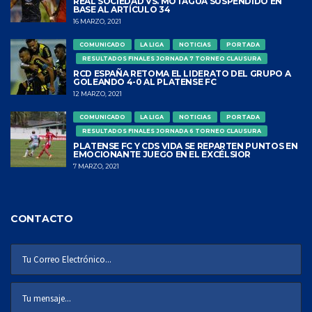
REAL SOCIEDAD VS. MOTAGUA SUSPENDIDO EN
BASE AL ARTÍCULO 34
16 MARZO, 2021
COMUNICADO
LA LIGA
NOTICIAS
PORTADA
RESULTADOS FINALES JORNADA 7 TORNEO CLAUSURA
RCD ESPAÑA RETOMA EL LIDERATO DEL GRUPO A
GOLEANDO 4-0 AL PLATENSE FC
12 MARZO, 2021
COMUNICADO
LA LIGA
NOTICIAS
PORTADA
RESULTADOS FINALES JORNADA 6 TORNEO CLAUSURA
PLATENSE FC Y CDS VIDA SE REPARTEN PUNTOS EN
EMOCIONANTE JUEGO EN EL EXCÉLSIOR
7 MARZO, 2021
CONTACTO