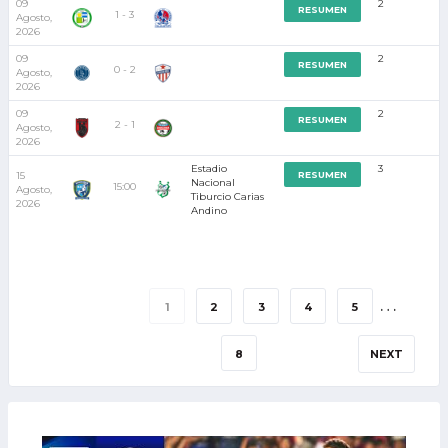
09
2
RESUMEN
1 - 3
Agosto,
2026
09
2
RESUMEN
0 - 2
Agosto,
2026
09
2
RESUMEN
2 - 1
Agosto,
2026
Estadio
3
15
RESUMEN
Nacional
15:00
Agosto,
Tiburcio Carias
2026
Andino
…
1
2
3
4
5
8
NEXT