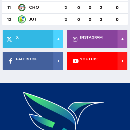
CHO
11
2
0
0
2
0
JUT
12
2
0
0
2
0
X
INSTAGRAM
FACEBOOK
YOUTUBE