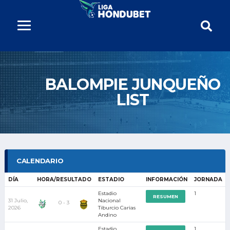
BALOMPIE JUNQUEÑO
LIST
CALENDARIO
DÍA
HORA/RESULTADO
ESTADIO
INFORMACIÓN
JORNADA
Estadio
1
RESUMEN
31 Julio,
Nacional
0 - 3
2026
Tiburcio Carias
Andino
Estadio
1