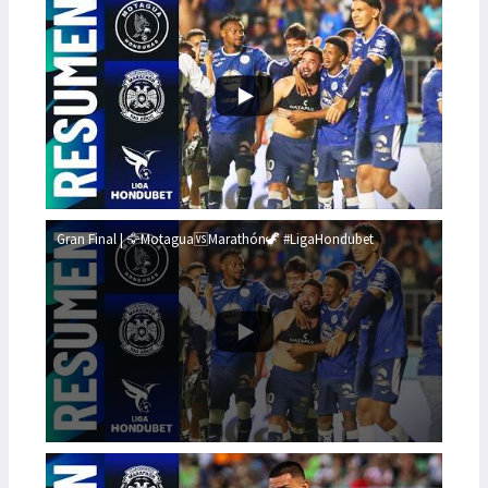
Gran Final | 🦅Motagua🆚Marathón🦖 #LigaHondubet