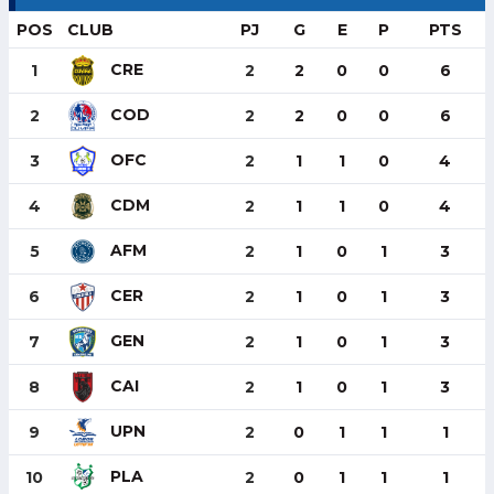
POS
CLUB
PJ
G
E
P
PTS
CRE
1
2
2
0
0
6
COD
2
2
2
0
0
6
OFC
3
2
1
1
0
4
CDM
4
2
1
1
0
4
AFM
5
2
1
0
1
3
CER
6
2
1
0
1
3
GEN
7
2
1
0
1
3
CAI
8
2
1
0
1
3
UPN
9
2
0
1
1
1
PLA
10
2
0
1
1
1