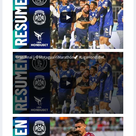
Gran Final | 🦅Motagua🆚Marathón🦖 #LigaHondubet