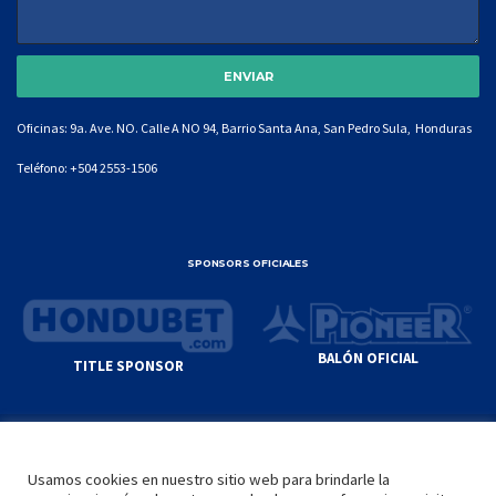
Oficinas: 9a. Ave. NO. Calle A NO 94, Barrio Santa Ana, San Pedro Sula, Honduras
Teléfono:
+504 2553-1506
SPONSORS OFICIALES
BALÓN OFICIAL
TITLE SPONSOR
© GENIUS SPORTS GROUP. ALL CONTENT
RESPONSIBILITY OF SITE ADMINISTRATOR.
Usamos cookies en nuestro sitio web para brindarle la
YOUTUBE TERMS OF SERVICE
|
GOOGLE