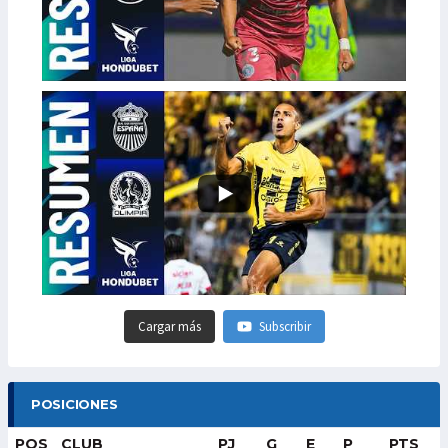
Cargar más
Subscribir
POSICIONES
POS
CLUB
PJ
G
E
P
PTS