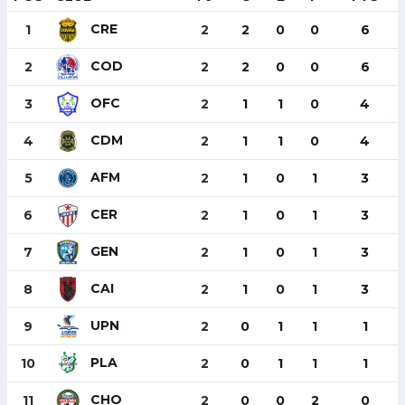
CRE
1
2
2
0
0
6
COD
2
2
2
0
0
6
OFC
3
2
1
1
0
4
CDM
4
2
1
1
0
4
AFM
5
2
1
0
1
3
CER
6
2
1
0
1
3
GEN
7
2
1
0
1
3
CAI
8
2
1
0
1
3
UPN
9
2
0
1
1
1
PLA
10
2
0
1
1
1
CHO
11
2
0
0
2
0