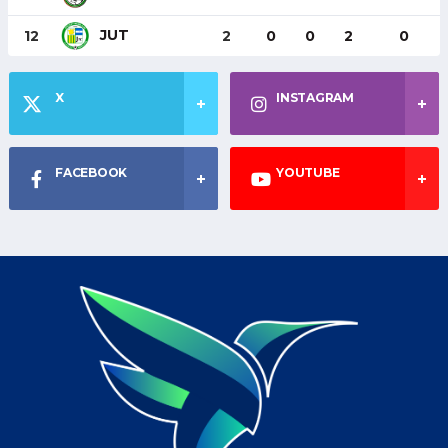
JUT
12
2
0
0
2
0
X
INSTAGRAM
FACEBOOK
YOUTUBE