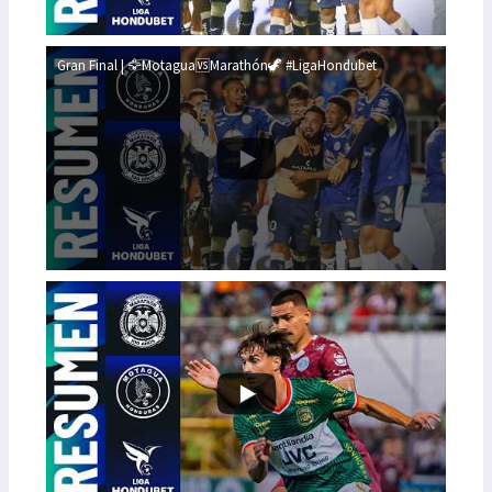
Gran Final | 🦅Motagua🆚Marathón🦖 #LigaHondubet