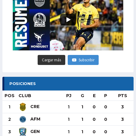
Cargar más
Subscribir
POSICIONES
POS
CLUB
PJ
G
E
P
PTS
CRE
1
1
1
0
0
3
AFM
2
1
1
0
0
3
GEN
3
1
1
0
0
3