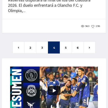
2026. El duelo enfrentará a Olancho F.C. y
Olimpia,...
960
298
2
3
4
5
6