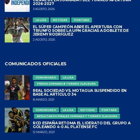
2026-2027
3 AGOSTO, 2026
LA LIGA
NOTICIAS
PORTADA
EL SÚPER CAMPEÓN ABRE EL APERTURA CON
TRIUNFO SOBRE LA UPN GRACIAS A DOBLETE DE
JEREMY RODRÍGUEZ
2 AGOSTO, 2026
COMUNICADOS OFICIALES
COMUNICADO
LA LIGA
PREVIA JORNADA 8 TORNEO CLAUSURA
REAL SOCIEDAD VS. MOTAGUA SUSPENDIDO EN
BASE AL ARTÍCULO 34
16 MARZO, 2021
COMUNICADO
LA LIGA
NOTICIAS
PORTADA
RESULTADOS FINALES JORNADA 7 TORNEO CLAUSURA
RCD ESPAÑA RETOMA EL LIDERATO DEL GRUPO A
GOLEANDO 4-0 AL PLATENSE FC
12 MARZO, 2021