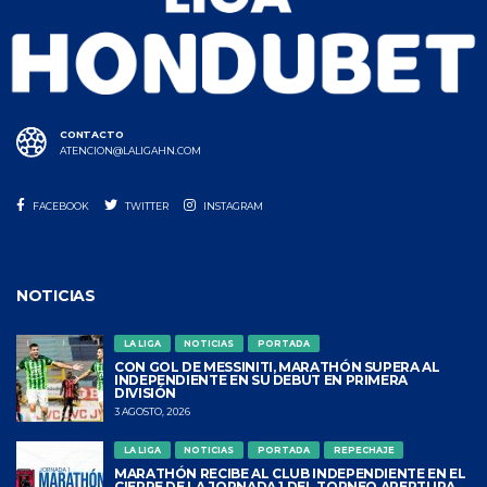
CONTACTO
ATENCION@LALIGAHN.COM
FACEBOOK
TWITTER
INSTAGRAM
NOTICIAS
LA LIGA
NOTICIAS
PORTADA
CON GOL DE MESSINITI, MARATHÓN SUPERA AL
INDEPENDIENTE EN SU DEBUT EN PRIMERA
DIVISIÓN
3 AGOSTO, 2026
LA LIGA
NOTICIAS
PORTADA
REPECHAJE
MARATHÓN RECIBE AL CLUB INDEPENDIENTE EN EL
CIERRE DE LA JORNADA 1 DEL TORNEO APERTURA