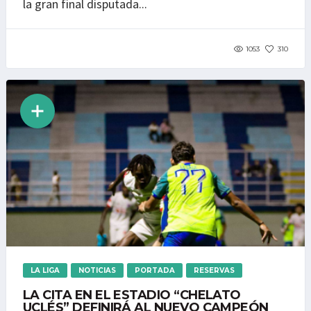
la gran final disputada...
1053
310
LA LIGA
NOTICIAS
PORTADA
RESERVAS
LA CITA EN EL ESTADIO “CHELATO
UCLÉS” DEFINIRÁ AL NUEVO CAMPEÓN