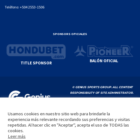
Teléfono:
+504 2553-1506
SPONSORS OFICIALES
BALÓN OFICIAL
TITLE SPONSOR
© GENIUS SPORTS GROUP. ALL CONTENT
RESPONSIBILITY OF SITE ADMINISTRATOR.
YOUTUBE TERMS OF SERVICE
|
GOOGLE
PRIVACY POLICY
|
POLÍTICA DE PRIVACIDAD
Usamos cookies en nuestro sitio web para brindarle la
experiencia más relevante recordando sus preferencias y visitas
INICIO
LA LIGA
VIDEOS
MEDIA
CONTACTO
repetidas. Al hacer clic en "Aceptar", acepta el uso de TODAS las
cookies.
by
Leer más