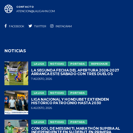
CONTACTO
ATENCION@LALIGAHN.COM
FACEBOOK
TWITTER
INSTAGRAM
NOTICIAS
LA LIGA
NOTICIAS
PORTADA
REPECHAJE
LA SEGUNDA FECHA DEL APERTURA 2026-2027
ARRANCA ESTE SÁBADO CON TRES DUELOS
7 AGOSTO, 2026
LA LIGA
NOTICIAS
PORTADA
LIGA NACIONAL Y HONDUBET EXTIENDEN
HISTÓRICO PATROCINIO HASTA 2030
6 AGOSTO, 2026
LA LIGA
NOTICIAS
PORTADA
CON GOL DE MESSINITI, MARATHÓN SUPERA AL
INDEPENDIENTE EN SU DEBUT EN PRIMERA