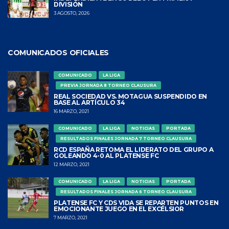
DIVISIÓN
3 AGOSTO, 2026
COMUNICADOS OFICIALES
COMUNICADO
LA LIGA
PREVIA JORNADA 8 TORNEO CLAUSURA
REAL SOCIEDAD VS. MOTAGUA SUSPENDIDO EN
BASE AL ARTÍCULO 34
16 MARZO, 2021
COMUNICADO
LA LIGA
NOTICIAS
PORTADA
RESULTADOS FINALES JORNADA 7 TORNEO CLAUSURA
RCD ESPAÑA RETOMA EL LIDERATO DEL GRUPO A
GOLEANDO 4-0 AL PLATENSE FC
12 MARZO, 2021
COMUNICADO
LA LIGA
NOTICIAS
PORTADA
RESULTADOS FINALES JORNADA 6 TORNEO CLAUSURA
PLATENSE FC Y CDS VIDA SE REPARTEN PUNTOS EN
EMOCIONANTE JUEGO EN EL EXCÉLSIOR
7 MARZO, 2021