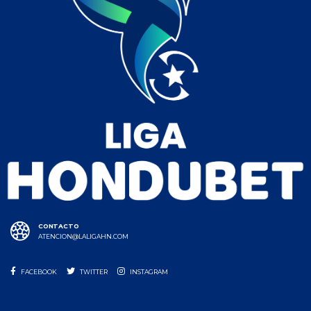
CONTACTO
ATENCION@LALIGAHN.COM
FACEBOOK
TWITTER
INSTAGRAM