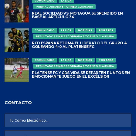
COMUNICADO
LA LIGA
PREVIA JORNADA 8 TORNEO CLAUSURA
REAL SOCIEDAD VS. MOTAGUA SUSPENDIDO EN
BASE AL ARTÍCULO 34
COMUNICADO
LA LIGA
NOTICIAS
PORTADA
RESULTADOS FINALES JORNADA 7 TORNEO CLAUSURA
RCD ESPAÑA RETOMA EL LIDERATO DEL GRUPO A
GOLEANDO 4-0 AL PLATENSE FC
COMUNICADO
LA LIGA
NOTICIAS
PORTADA
RESULTADOS FINALES JORNADA 6 TORNEO CLAUSURA
PLATENSE FC Y CDS VIDA SE REPARTEN PUNTOS EN
EMOCIONANTE JUEGO EN EL EXCÉLSIOR
CONTACTO