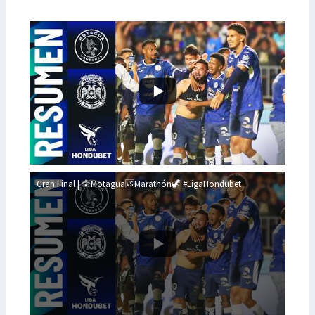
Gran Final | 🦅Motagua🆚Marathón🦖 #LigaHondubet