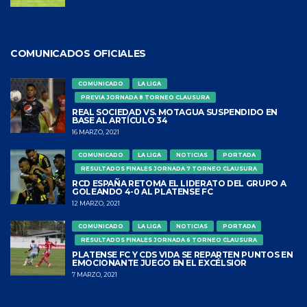
COMUNICADOS OFICIALES
COMUNICADO
LA LIGA
PREVIA JORNADA 8 TORNEO CLAUSURA
REAL SOCIEDAD VS. MOTAGUA SUSPENDIDO EN
BASE AL ARTÍCULO 34
16 MARZO, 2021
COMUNICADO
LA LIGA
NOTICIAS
PORTADA
RESULTADOS FINALES JORNADA 7 TORNEO CLAUSURA
RCD ESPAÑA RETOMA EL LIDERATO DEL GRUPO A
GOLEANDO 4-0 AL PLATENSE FC
12 MARZO, 2021
COMUNICADO
LA LIGA
NOTICIAS
PORTADA
RESULTADOS FINALES JORNADA 6 TORNEO CLAUSURA
PLATENSE FC Y CDS VIDA SE REPARTEN PUNTOS EN
EMOCIONANTE JUEGO EN EL EXCÉLSIOR
7 MARZO, 2021