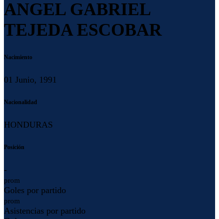
ANGEL GABRIEL
TEJEDA ESCOBAR
Nacimiento
01 Junio, 1991
Nacionalidad
HONDURAS
Posición
-
prom
Goles por partido
prom
Asistencias por partido