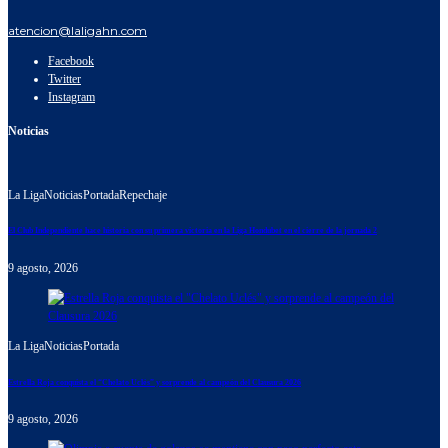
atencion@laligahn.com
Facebook
Twitter
Instagram
Noticias
La Liga
Noticias
Portada
Repechaje
El Club Independiente hace historia con su primera victoria en la Liga Hondubet en el cierre de la jornada 2
9 agosto, 2026
La Liga
Noticias
Portada
Estrella Roja conquista el “Chelato Uclés” y sorprende al campeón del Clausura 2026
9 agosto, 2026