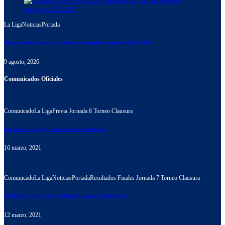
La Liga
Noticias
Portada
Olimpia a cuenta de golazos se mantiene con paso perfecto esta temporada 2026-2027
9 agosto, 2026
Comunicados Oficiales
Comunicado
La Liga
Previa Jornada 8 Torneo Clausura
Real Sociedad vs. Motagua suspendido en base al artículo 34
16 marzo, 2021
Comunicado
La Liga
Noticias
Portada
Resultados Finales Jornada 7 Torneo Clausura
RCD España retoma el liderato del grupo A goleando 4-0 al Platense FC
12 marzo, 2021