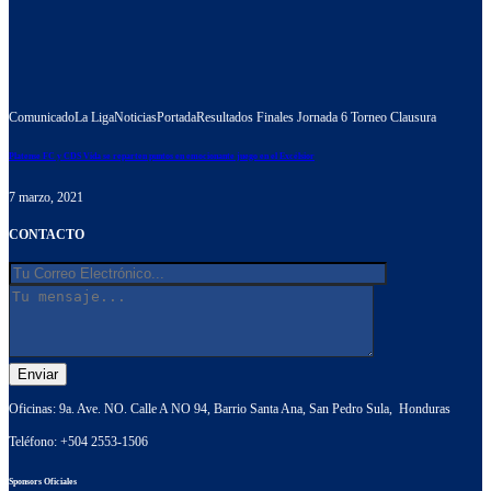
Comunicado
La Liga
Noticias
Portada
Resultados Finales Jornada 6 Torneo Clausura
Platense FC y CDS Vida se reparten puntos en emocionante juego en el Excélsior
7 marzo, 2021
CONTACTO
Oficinas: 9a. Ave. NO. Calle A NO 94, Barrio Santa Ana, San Pedro Sula, Honduras
Teléfono:
+504 2553-1506
Sponsors Oficiales