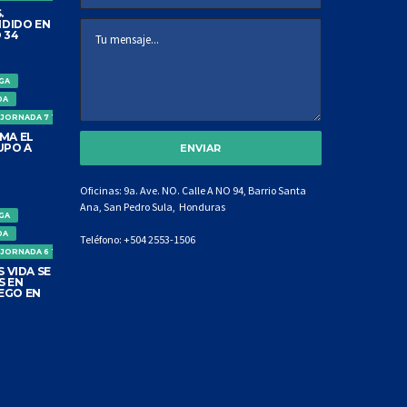
.
DIDO EN
 34
IGA
DA
 JORNADA 7 TORNEO CLAUSURA
MA EL
UPO A
Oficinas: 9a. Ave. NO. Calle A NO 94, Barrio Santa
Ana, San Pedro Sula, Honduras
IGA
DA
Teléfono:
+504 2553-1506
 JORNADA 6 TORNEO CLAUSURA
 VIDA SE
S EN
EGO EN