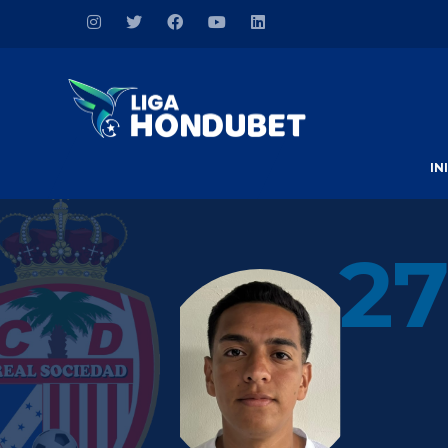
IN
27