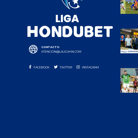
CONTACTO
ATENCION@LALIGAHN.COM
FACEBOOK
TWITTER
INSTAGRAM