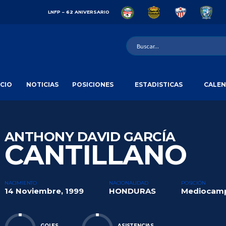
LNFP – 62 ANIVERSARIO
ICIO
NOTICIAS
POSICIONES
ESTADISTICAS
CALEN
ANTHONY DAVID GARCÍA
CANTILLANO
NACIMIENTO
NACIONALIDAD
POSICIÓN
14 Noviembre, 1999
HONDURAS
Mediocam
GOLES
ASISTENCIAS