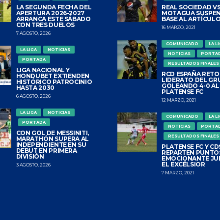
LA SEGUNDA FECHA DEL
REAL SOCIEDAD VS
APERTURA 2026-2027
MOTAGUA SUSPEN
ARRANCA ESTE SÁBADO
BASE AL ARTÍCULO
CON TRES DUELOS
16 MARZO, 2021
7 AGOSTO, 2026
COMUNICADO
LA L
LA LIGA
NOTICIAS
NOTICIAS
PORTA
PORTADA
RESULTADOS FINALES
LIGA NACIONAL Y
RCD ESPAÑA RETO
HONDUBET EXTIENDEN
LIDERATO DEL GR
HISTÓRICO PATROCINIO
GOLEANDO 4-0 AL
HASTA 2030
PLATENSE FC
6 AGOSTO, 2026
12 MARZO, 2021
LA LIGA
NOTICIAS
COMUNICADO
LA L
PORTADA
NOTICIAS
PORTA
CON GOL DE MESSINITI,
RESULTADOS FINALES
MARATHÓN SUPERA AL
INDEPENDIENTE EN SU
PLATENSE FC Y CDS
DEBUT EN PRIMERA
REPARTEN PUNTO
DIVISIÓN
EMOCIONANTE JU
EL EXCÉLSIOR
3 AGOSTO, 2026
7 MARZO, 2021