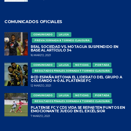
COMUNICADOS OFICIALES
COMUNICADO
LA LIGA
PREVIA JORNADA 8 TORNEO CLAUSURA
REAL SOCIEDAD VS. MOTAGUA SUSPENDIDO EN
BASE AL ARTÍCULO 34
16 MARZO, 2021
COMUNICADO
LA LIGA
NOTICIAS
PORTADA
RESULTADOS FINALES JORNADA 7 TORNEO CLAUSURA
RCD ESPAÑA RETOMA EL LIDERATO DEL GRUPO A
GOLEANDO 4-0 AL PLATENSE FC
12 MARZO, 2021
COMUNICADO
LA LIGA
NOTICIAS
PORTADA
RESULTADOS FINALES JORNADA 6 TORNEO CLAUSURA
PLATENSE FC Y CDS VIDA SE REPARTEN PUNTOS EN
EMOCIONANTE JUEGO EN EL EXCÉLSIOR
7 MARZO, 2021