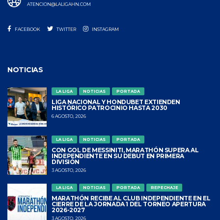
ATENCION@LALIGAHN.COM
FACEBOOK
TWITTER
INSTAGRAM
NOTICIAS
LA LIGA
NOTICIAS
PORTADA
LIGA NACIONAL Y HONDUBET EXTIENDEN
HISTÓRICO PATROCINIO HASTA 2030
6 AGOSTO, 2026
LA LIGA
NOTICIAS
PORTADA
CON GOL DE MESSINITI, MARATHÓN SUPERA AL
INDEPENDIENTE EN SU DEBUT EN PRIMERA
DIVISIÓN
3 AGOSTO, 2026
LA LIGA
NOTICIAS
PORTADA
REPECHAJE
MARATHÓN RECIBE AL CLUB INDEPENDIENTE EN EL
CIERRE DE LA JORNADA 1 DEL TORNEO APERTURA
2026-2027
3 AGOSTO, 2026