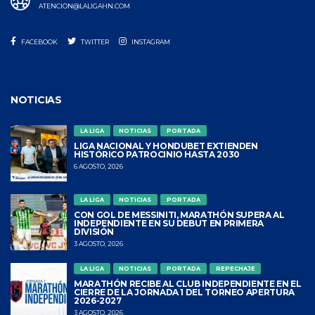
ATENCION@LALIGAHN.COM
FACEBOOK
TWITTER
INSTAGRAM
NOTICIAS
LA LIGA
NOTICIAS
PORTADA
LIGA NACIONAL Y HONDUBET EXTIENDEN
HISTÓRICO PATROCINIO HASTA 2030
6 AGOSTO, 2026
LA LIGA
NOTICIAS
PORTADA
CON GOL DE MESSINITI, MARATHÓN SUPERA AL
INDEPENDIENTE EN SU DEBUT EN PRIMERA
DIVISIÓN
3 AGOSTO, 2026
LA LIGA
NOTICIAS
PORTADA
REPECHAJE
MARATHÓN RECIBE AL CLUB INDEPENDIENTE EN EL
CIERRE DE LA JORNADA 1 DEL TORNEO APERTURA
2026-2027
3 AGOSTO, 2026