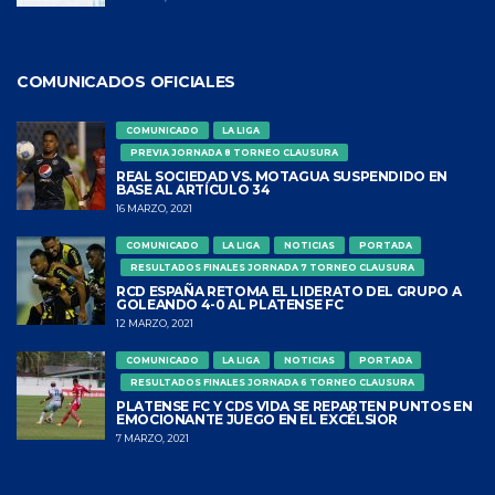
COMUNICADOS OFICIALES
COMUNICADO
LA LIGA
PREVIA JORNADA 8 TORNEO CLAUSURA
REAL SOCIEDAD VS. MOTAGUA SUSPENDIDO EN
BASE AL ARTÍCULO 34
16 MARZO, 2021
COMUNICADO
LA LIGA
NOTICIAS
PORTADA
RESULTADOS FINALES JORNADA 7 TORNEO CLAUSURA
RCD ESPAÑA RETOMA EL LIDERATO DEL GRUPO A
GOLEANDO 4-0 AL PLATENSE FC
12 MARZO, 2021
COMUNICADO
LA LIGA
NOTICIAS
PORTADA
RESULTADOS FINALES JORNADA 6 TORNEO CLAUSURA
PLATENSE FC Y CDS VIDA SE REPARTEN PUNTOS EN
EMOCIONANTE JUEGO EN EL EXCÉLSIOR
7 MARZO, 2021