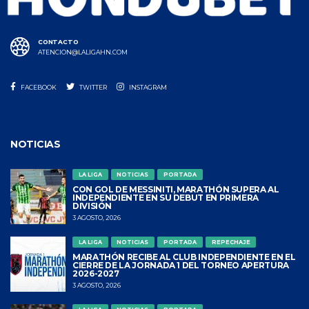
CONTACTO
ATENCION@LALIGAHN.COM
FACEBOOK
TWITTER
INSTAGRAM
NOTICIAS
LA LIGA
NOTICIAS
PORTADA
CON GOL DE MESSINITI, MARATHÓN SUPERA AL
INDEPENDIENTE EN SU DEBUT EN PRIMERA
DIVISIÓN
3 AGOSTO, 2026
LA LIGA
NOTICIAS
PORTADA
REPECHAJE
MARATHÓN RECIBE AL CLUB INDEPENDIENTE EN EL
CIERRE DE LA JORNADA 1 DEL TORNEO APERTURA
2026-2027
3 AGOSTO, 2026