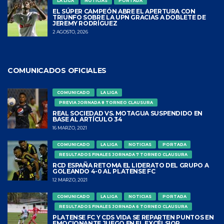
LA LIGA
NOTICIAS
PORTADA
EL SÚPER CAMPEÓN ABRE EL APERTURA CON
TRIUNFO SOBRE LA UPN GRACIAS A DOBLETE DE
JEREMY RODRÍGUEZ
2 AGOSTO, 2026
COMUNICADOS OFICIALES
COMUNICADO
LA LIGA
PREVIA JORNADA 8 TORNEO CLAUSURA
REAL SOCIEDAD VS. MOTAGUA SUSPENDIDO EN
BASE AL ARTÍCULO 34
16 MARZO, 2021
COMUNICADO
LA LIGA
NOTICIAS
PORTADA
RESULTADOS FINALES JORNADA 7 TORNEO CLAUSURA
RCD ESPAÑA RETOMA EL LIDERATO DEL GRUPO A
GOLEANDO 4-0 AL PLATENSE FC
12 MARZO, 2021
COMUNICADO
LA LIGA
NOTICIAS
PORTADA
RESULTADOS FINALES JORNADA 6 TORNEO CLAUSURA
PLATENSE FC Y CDS VIDA SE REPARTEN PUNTOS EN
EMOCIONANTE JUEGO EN EL EXCÉLSIOR