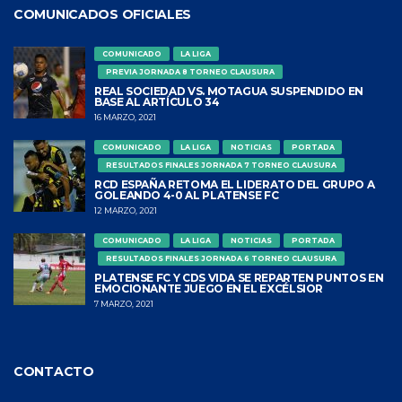
COMUNICADOS OFICIALES
COMUNICADO
LA LIGA
PREVIA JORNADA 8 TORNEO CLAUSURA
REAL SOCIEDAD VS. MOTAGUA SUSPENDIDO EN
BASE AL ARTÍCULO 34
16 MARZO, 2021
COMUNICADO
LA LIGA
NOTICIAS
PORTADA
RESULTADOS FINALES JORNADA 7 TORNEO CLAUSURA
RCD ESPAÑA RETOMA EL LIDERATO DEL GRUPO A
GOLEANDO 4-0 AL PLATENSE FC
12 MARZO, 2021
COMUNICADO
LA LIGA
NOTICIAS
PORTADA
RESULTADOS FINALES JORNADA 6 TORNEO CLAUSURA
PLATENSE FC Y CDS VIDA SE REPARTEN PUNTOS EN
EMOCIONANTE JUEGO EN EL EXCÉLSIOR
7 MARZO, 2021
CONTACTO