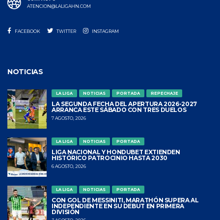
ATENCION@LALIGAHN.COM
FACEBOOK
TWITTER
INSTAGRAM
NOTICIAS
LA LIGA
NOTICIAS
PORTADA
REPECHAJE
LA SEGUNDA FECHA DEL APERTURA 2026-2027
ARRANCA ESTE SÁBADO CON TRES DUELOS
7 AGOSTO, 2026
LA LIGA
NOTICIAS
PORTADA
LIGA NACIONAL Y HONDUBET EXTIENDEN
HISTÓRICO PATROCINIO HASTA 2030
6 AGOSTO, 2026
LA LIGA
NOTICIAS
PORTADA
CON GOL DE MESSINITI, MARATHÓN SUPERA AL
INDEPENDIENTE EN SU DEBUT EN PRIMERA
DIVISIÓN