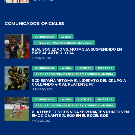
3 AGOSTO, 2026
COMUNICADOS OFICIALES
COMUNICADO
LA LIGA
PREVIA JORNADA 8 TORNEO CLAUSURA
REAL SOCIEDAD VS. MOTAGUA SUSPENDIDO EN
BASE AL ARTÍCULO 34
16 MARZO, 2021
COMUNICADO
LA LIGA
NOTICIAS
PORTADA
RESULTADOS FINALES JORNADA 7 TORNEO CLAUSURA
RCD ESPAÑA RETOMA EL LIDERATO DEL GRUPO A
GOLEANDO 4-0 AL PLATENSE FC
12 MARZO, 2021
COMUNICADO
LA LIGA
NOTICIAS
PORTADA
RESULTADOS FINALES JORNADA 6 TORNEO CLAUSURA
PLATENSE FC Y CDS VIDA SE REPARTEN PUNTOS EN
EMOCIONANTE JUEGO EN EL EXCÉLSIOR
7 MARZO, 2021