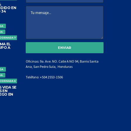
.
DIDO EN
 34
IGA
DA
 JORNADA 7 TORNEO CLAUSURA
MA EL
UPO A
Oficinas: 9a. Ave. NO. Calle A NO 94, Barrio Santa
Ana, San Pedro Sula, Honduras
IGA
DA
Teléfono:
+504 2553-1506
 JORNADA 6 TORNEO CLAUSURA
 VIDA SE
S EN
EGO EN