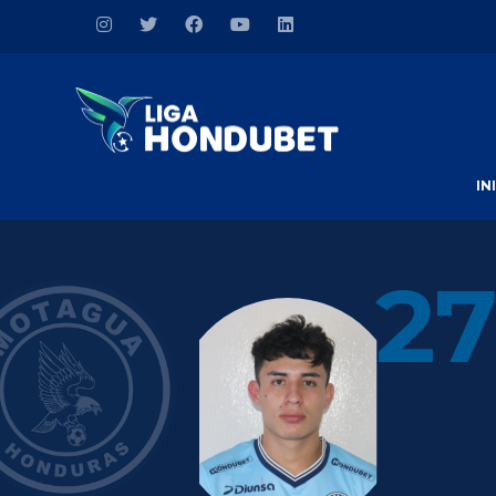
IN
27