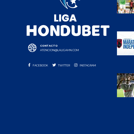
CONTACTO
ATENCION@LALIGAHN.COM
FACEBOOK
TWITTER
INSTAGRAM