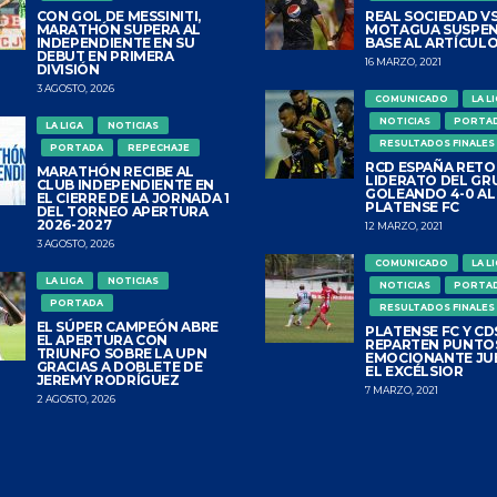
CON GOL DE MESSINITI,
REAL SOCIEDAD VS
MARATHÓN SUPERA AL
MOTAGUA SUSPEN
INDEPENDIENTE EN SU
BASE AL ARTÍCULO
DEBUT EN PRIMERA
16 MARZO, 2021
DIVISIÓN
3 AGOSTO, 2026
COMUNICADO
LA L
NOTICIAS
PORTA
LA LIGA
NOTICIAS
RESULTADOS FINALES
PORTADA
REPECHAJE
RCD ESPAÑA RETO
MARATHÓN RECIBE AL
LIDERATO DEL GR
CLUB INDEPENDIENTE EN
GOLEANDO 4-0 AL
EL CIERRE DE LA JORNADA 1
PLATENSE FC
DEL TORNEO APERTURA
2026-2027
12 MARZO, 2021
3 AGOSTO, 2026
COMUNICADO
LA L
LA LIGA
NOTICIAS
NOTICIAS
PORTA
PORTADA
RESULTADOS FINALES
EL SÚPER CAMPEÓN ABRE
PLATENSE FC Y CDS
EL APERTURA CON
REPARTEN PUNTO
TRIUNFO SOBRE LA UPN
EMOCIONANTE JU
GRACIAS A DOBLETE DE
EL EXCÉLSIOR
JEREMY RODRÍGUEZ
7 MARZO, 2021
2 AGOSTO, 2026