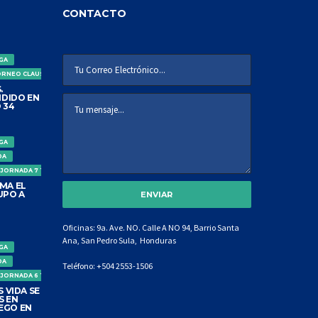
CONTACTO
IGA
ORNEO CLAUSURA
.
DIDO EN
 34
IGA
DA
 JORNADA 7 TORNEO CLAUSURA
MA EL
UPO A
Oficinas: 9a. Ave. NO. Calle A NO 94, Barrio Santa
Ana, San Pedro Sula, Honduras
IGA
DA
Teléfono:
+504 2553-1506
 JORNADA 6 TORNEO CLAUSURA
 VIDA SE
S EN
EGO EN