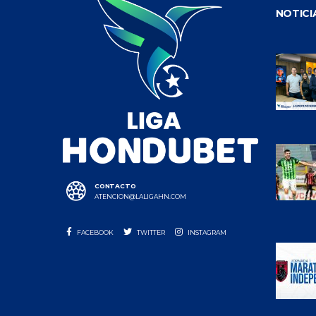
NOTICI
CONTACTO
ATENCION@LALIGAHN.COM
FACEBOOK
TWITTER
INSTAGRAM