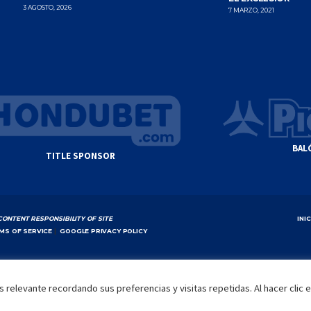
3 AGOSTO, 2026
7 MARZO, 2021
BAL
TITLE SPONSOR
CONTENT RESPONSIBILITY OF SITE
INI
MS OF SERVICE
|
GOOGLE PRIVACY POLICY
 relevante recordando sus preferencias y visitas repetidas. Al hacer clic 
by