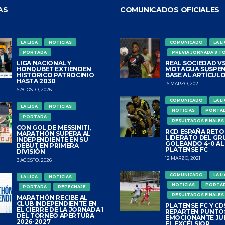
AS
COMUNICADOS OFICIALES
LA LIGA
NOTICIAS
COMUNICADO
LA L
PORTADA
PREVIA JORNADA 8 T
LIGA NACIONAL Y
REAL SOCIEDAD VS
HONDUBET EXTIENDEN
MOTAGUA SUSPEN
HISTÓRICO PATROCINIO
BASE AL ARTÍCULO
HASTA 2030
16 MARZO, 2021
6 AGOSTO, 2026
COMUNICADO
LA L
LA LIGA
NOTICIAS
NOTICIAS
PORTA
PORTADA
RESULTADOS FINALES
CON GOL DE MESSINITI,
RCD ESPAÑA RETO
MARATHÓN SUPERA AL
LIDERATO DEL GR
INDEPENDIENTE EN SU
GOLEANDO 4-0 AL
DEBUT EN PRIMERA
PLATENSE FC
DIVISIÓN
12 MARZO, 2021
3 AGOSTO, 2026
COMUNICADO
LA L
LA LIGA
NOTICIAS
NOTICIAS
PORTA
PORTADA
REPECHAJE
RESULTADOS FINALES
MARATHÓN RECIBE AL
CLUB INDEPENDIENTE EN
PLATENSE FC Y CDS
EL CIERRE DE LA JORNADA 1
REPARTEN PUNTO
DEL TORNEO APERTURA
EMOCIONANTE JU
2026-2027
EL EXCÉLSIOR