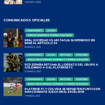
3 AGOSTO, 2026
COMUNICADOS OFICIALES
COMUNICADO
LA LIGA
PREVIA JORNADA 8 TORNEO CLAUSURA
REAL SOCIEDAD VS. MOTAGUA SUSPENDIDO EN
BASE AL ARTÍCULO 34
16 MARZO, 2021
COMUNICADO
LA LIGA
NOTICIAS
PORTADA
RESULTADOS FINALES JORNADA 7 TORNEO CLAUSURA
RCD ESPAÑA RETOMA EL LIDERATO DEL GRUPO A
GOLEANDO 4-0 AL PLATENSE FC
12 MARZO, 2021
COMUNICADO
LA LIGA
NOTICIAS
PORTADA
RESULTADOS FINALES JORNADA 6 TORNEO CLAUSURA
PLATENSE FC Y CDS VIDA SE REPARTEN PUNTOS EN
EMOCIONANTE JUEGO EN EL EXCÉLSIOR
7 MARZO, 2021