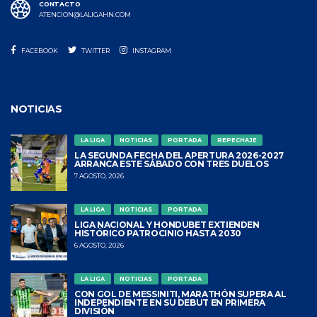
CONTACTO
ATENCION@LALIGAHN.COM
FACEBOOK
TWITTER
INSTAGRAM
NOTICIAS
LA LIGA
NOTICIAS
PORTADA
REPECHAJE
LA SEGUNDA FECHA DEL APERTURA 2026-2027
ARRANCA ESTE SÁBADO CON TRES DUELOS
7 AGOSTO, 2026
LA LIGA
NOTICIAS
PORTADA
LIGA NACIONAL Y HONDUBET EXTIENDEN
HISTÓRICO PATROCINIO HASTA 2030
6 AGOSTO, 2026
LA LIGA
NOTICIAS
PORTADA
CON GOL DE MESSINITI, MARATHÓN SUPERA AL
INDEPENDIENTE EN SU DEBUT EN PRIMERA
DIVISIÓN