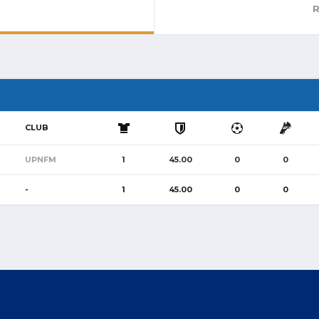
R
CLUB
UPNFM
1
45.00
0
0
-
1
45.00
0
0