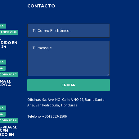
CONTACTO
IGA
ORNEO CLAUSURA
.
DIDO EN
 34
IGA
DA
 JORNADA 7 TORNEO CLAUSURA
MA EL
UPO A
Oficinas: 9a. Ave. NO. Calle A NO 94, Barrio Santa
Ana, San Pedro Sula, Honduras
IGA
DA
Teléfono:
+504 2553-1506
 JORNADA 6 TORNEO CLAUSURA
 VIDA SE
S EN
EGO EN