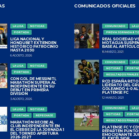
AS
COMUNICADOS OFICIALES
LA LIGA
NOTICIAS
COMUNICADO
LA L
PORTADA
PREVIA JORNADA 8 T
LIGA NACIONAL Y
REAL SOCIEDAD VS
HONDUBET EXTIENDEN
MOTAGUA SUSPEN
HISTÓRICO PATROCINIO
BASE AL ARTÍCULO
HASTA 2030
16 MARZO, 2021
6 AGOSTO, 2026
COMUNICADO
LA L
LA LIGA
NOTICIAS
NOTICIAS
PORTA
PORTADA
RESULTADOS FINALES
CON GOL DE MESSINITI,
RCD ESPAÑA RETO
MARATHÓN SUPERA AL
LIDERATO DEL GR
INDEPENDIENTE EN SU
GOLEANDO 4-0 AL
DEBUT EN PRIMERA
PLATENSE FC
DIVISIÓN
12 MARZO, 2021
3 AGOSTO, 2026
COMUNICADO
LA L
LA LIGA
NOTICIAS
NOTICIAS
PORTA
PORTADA
REPECHAJE
RESULTADOS FINALES
MARATHÓN RECIBE AL
CLUB INDEPENDIENTE EN
PLATENSE FC Y CDS
EL CIERRE DE LA JORNADA 1
REPARTEN PUNTO
DEL TORNEO APERTURA
EMOCIONANTE JU
2026-2027
EL EXCÉLSIOR