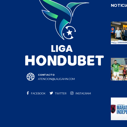
NOTICI
CONTACTO
ATENCION@LALIGAHN.COM
FACEBOOK
TWITTER
INSTAGRAM