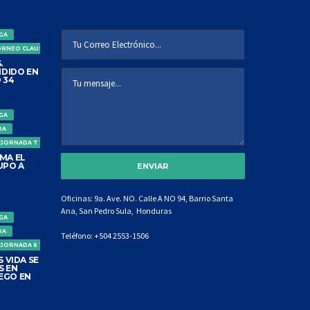
IGA
ORNEO CLAUSURA
.
DIDO EN
 34
IGA
DA
 JORNADA 7 TORNEO CLAUSURA
MA EL
UPO A
Oficinas: 9a. Ave. NO. Calle A NO 94, Barrio Santa
Ana, San Pedro Sula, Honduras
IGA
DA
Teléfono:
+504 2553-1506
 JORNADA 6 TORNEO CLAUSURA
 VIDA SE
S EN
EGO EN