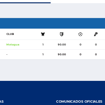
CLUB
Motagua
1
90.00
0
0
-
1
90.00
0
0
AS
COMUNICADOS OFICIALES