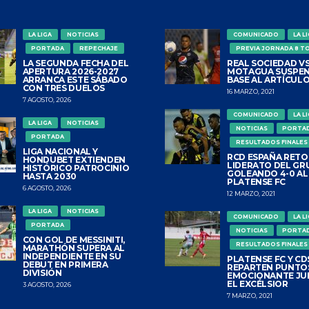
LA LIGA
NOTICIAS
COMUNICADO
LA L
PORTADA
REPECHAJE
PREVIA JORNADA 8 T
LA SEGUNDA FECHA DEL
REAL SOCIEDAD VS
APERTURA 2026-2027
MOTAGUA SUSPEN
ARRANCA ESTE SÁBADO
BASE AL ARTÍCULO
CON TRES DUELOS
16 MARZO, 2021
7 AGOSTO, 2026
COMUNICADO
LA L
LA LIGA
NOTICIAS
NOTICIAS
PORTA
PORTADA
RESULTADOS FINALES
LIGA NACIONAL Y
RCD ESPAÑA RETO
HONDUBET EXTIENDEN
LIDERATO DEL GR
HISTÓRICO PATROCINIO
GOLEANDO 4-0 AL
HASTA 2030
PLATENSE FC
6 AGOSTO, 2026
12 MARZO, 2021
LA LIGA
NOTICIAS
COMUNICADO
LA L
PORTADA
NOTICIAS
PORTA
CON GOL DE MESSINITI,
RESULTADOS FINALES
MARATHÓN SUPERA AL
INDEPENDIENTE EN SU
PLATENSE FC Y CDS
DEBUT EN PRIMERA
REPARTEN PUNTO
DIVISIÓN
EMOCIONANTE JU
EL EXCÉLSIOR
3 AGOSTO, 2026
7 MARZO, 2021