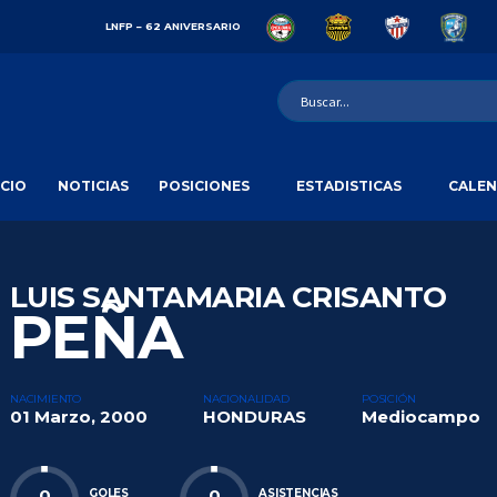
LNFP – 62 ANIVERSARIO
ICIO
NOTICIAS
POSICIONES
ESTADISTICAS
CALEN
LUIS SANTAMARIA CRISANTO
PEÑA
NACIMIENTO
NACIONALIDAD
POSICIÓN
01 Marzo, 2000
HONDURAS
Mediocampo
0
0
GOLES
ASISTENCIAS