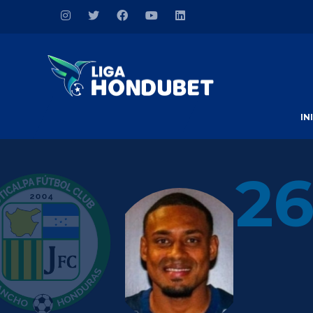
IN
26