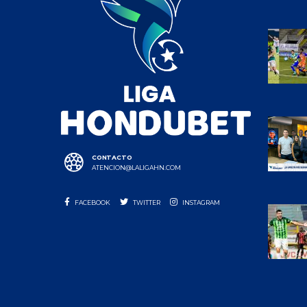
CONTACTO
ATENCION@LALIGAHN.COM
FACEBOOK
TWITTER
INSTAGRAM