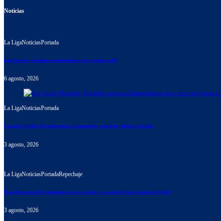
Noticias
La Liga
Noticias
Portada
Liga Nacional y Hondubet extienden histórico patrocinio hasta 2030
6 agosto, 2026
La Liga
Noticias
Portada
Con gol de Messiniti, Marathón supera al Independiente en su debut en Primera División
3 agosto, 2026
La Liga
Noticias
Portada
Repechaje
Marathón recibe al Club Independiente en el cierre de la jornada 1 del Torneo Apertura 2026-2027
3 agosto, 2026