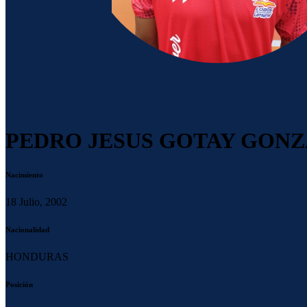
PEDRO JESUS GOTAY GONZ
Nacimiento
18 Julio, 2002
Nacionalidad
HONDURAS
Posición