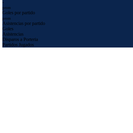
-
prom
Goles por partido
prom
Asistencias por partido
Goles
Asistencias
Disparos a Porteria
Partidos Jugados