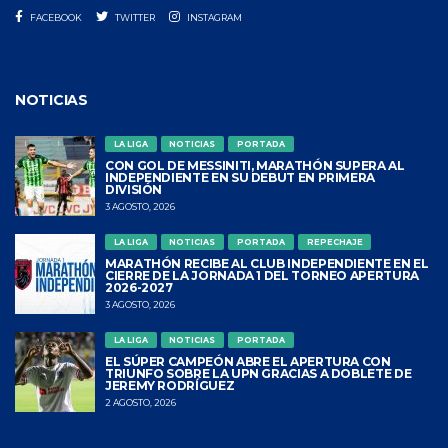
FACEBOOK
TWITTER
INSTAGRAM
NOTICIAS
LA LIGA
NOTICIAS
PORTADA
CON GOL DE MESSINITI, MARATHÓN SUPERA AL
INDEPENDIENTE EN SU DEBUT EN PRIMERA
DIVISIÓN
3 AGOSTO, 2026
LA LIGA
NOTICIAS
PORTADA
REPECHAJE
MARATHÓN RECIBE AL CLUB INDEPENDIENTE EN EL
CIERRE DE LA JORNADA 1 DEL TORNEO APERTURA
2026-2027
3 AGOSTO, 2026
LA LIGA
NOTICIAS
PORTADA
EL SÚPER CAMPEÓN ABRE EL APERTURA CON
TRIUNFO SOBRE LA UPN GRACIAS A DOBLETE DE
JEREMY RODRÍGUEZ
2 AGOSTO, 2026