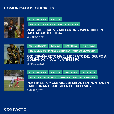
COMUNICADOS OFICIALES
COMUNICADO
LA LIGA
PREVIA JORNADA 8 TORNEO CLAUSURA
REAL SOCIEDAD VS. MOTAGUA SUSPENDIDO EN
BASE AL ARTÍCULO 34
16 MARZO, 2021
COMUNICADO
LA LIGA
NOTICIAS
PORTADA
RESULTADOS FINALES JORNADA 7 TORNEO CLAUSURA
RCD ESPAÑA RETOMA EL LIDERATO DEL GRUPO A
GOLEANDO 4-0 AL PLATENSE FC
12 MARZO, 2021
COMUNICADO
LA LIGA
NOTICIAS
PORTADA
RESULTADOS FINALES JORNADA 6 TORNEO CLAUSURA
PLATENSE FC Y CDS VIDA SE REPARTEN PUNTOS EN
EMOCIONANTE JUEGO EN EL EXCÉLSIOR
7 MARZO, 2021
CONTACTO