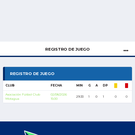
REGISTRO DE JUEGO
REGISTRO DE JUEGO
CLUB
FECHA
MIN
G
A
DP
Asociación Fútbol Club
02/08/2026
29.33
1
0
1
0
0
Motagua
15:00