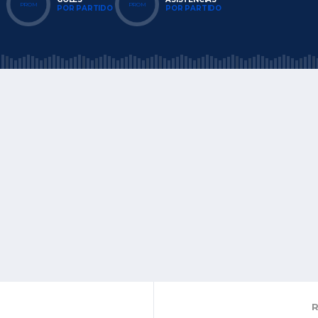
PROM
PROM
POR PARTIDO
POR PARTIDO
R