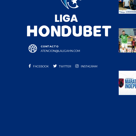
CONTACTO
ATENCION@LALIGAHN.COM
FACEBOOK
TWITTER
INSTAGRAM