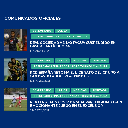
COMUNICADOS OFICIALES
COMUNICADO
LA LIGA
PREVIA JORNADA 8 TORNEO CLAUSURA
REAL SOCIEDAD VS. MOTAGUA SUSPENDIDO EN
BASE AL ARTÍCULO 34
16 MARZO, 2021
COMUNICADO
LA LIGA
NOTICIAS
PORTADA
RESULTADOS FINALES JORNADA 7 TORNEO CLAUSURA
RCD ESPAÑA RETOMA EL LIDERATO DEL GRUPO A
GOLEANDO 4-0 AL PLATENSE FC
12 MARZO, 2021
COMUNICADO
LA LIGA
NOTICIAS
PORTADA
RESULTADOS FINALES JORNADA 6 TORNEO CLAUSURA
PLATENSE FC Y CDS VIDA SE REPARTEN PUNTOS EN
EMOCIONANTE JUEGO EN EL EXCÉLSIOR
7 MARZO, 2021