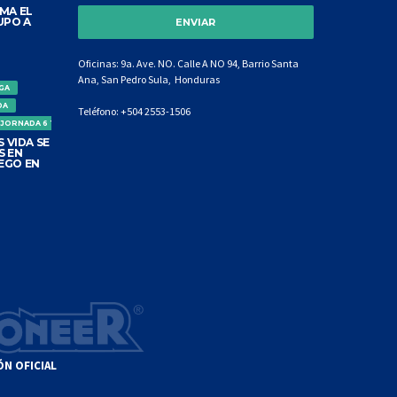
MA EL
UPO A
Oficinas: 9a. Ave. NO. Calle A NO 94, Barrio Santa
Ana, San Pedro Sula, Honduras
IGA
DA
Teléfono:
+504 2553-1506
 JORNADA 6 TORNEO CLAUSURA
 VIDA SE
S EN
EGO EN
ÓN OFICIAL