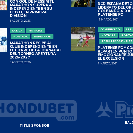
CON GOL DE MESSINITI,
RCD ESPAÑA RETO
MARATHÓN SUPERA AL
LIDERATO DEL GR
INDEPENDIENTE EN SU
GOLEANDO 4-0 AL
DEBUT EN PRIMERA
PLATENSE FC
DIVISIÓN
12 MARZO, 2021
3 AGOSTO, 2026
COMUNICADO
LA L
LA LIGA
NOTICIAS
NOTICIAS
PORTA
PORTADA
REPECHAJE
RESULTADOS FINALES
MARATHÓN RECIBE AL
CLUB INDEPENDIENTE EN
PLATENSE FC Y CDS
EL CIERRE DE LA JORNADA 1
REPARTEN PUNTO
DEL TORNEO APERTURA
EMOCIONANTE JU
2026-2027
EL EXCÉLSIOR
3 AGOSTO, 2026
7 MARZO, 2021
BAL
TITLE SPONSOR