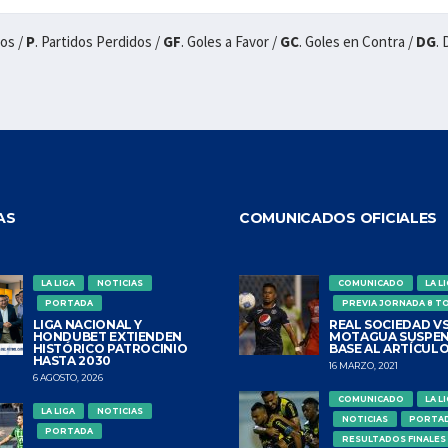
dos /
P
. Partidos Perdidos /
GF
. Goles a Favor /
GC
. Goles en Contra /
DG
.
AS
COMUNICADOS OFICIALES
LA LIGA
NOTICIAS
COMUNICADO
LA L
PORTADA
PREVIA JORNADA 8 T
LIGA NACIONAL Y
REAL SOCIEDAD VS
HONDUBET EXTIENDEN
MOTAGUA SUSPEN
HISTÓRICO PATROCINIO
BASE AL ARTÍCULO
HASTA 2030
16 MARZO, 2021
6 AGOSTO, 2026
COMUNICADO
LA L
LA LIGA
NOTICIAS
NOTICIAS
PORTA
PORTADA
RESULTADOS FINALES