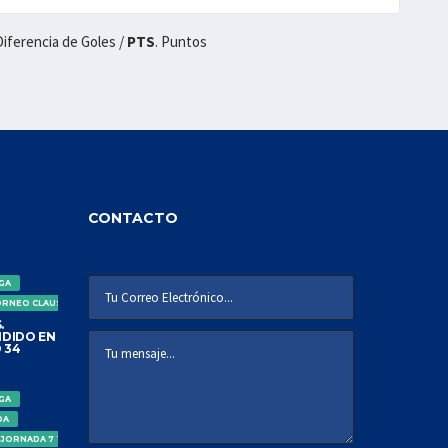
 Diferencia de Goles /
PTS
. Puntos
CONTACTO
IGA
ORNEO CLAUSURA
.
DIDO EN
 34
IGA
DA
 JORNADA 7 TORNEO CLAUSURA