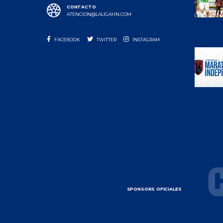
CONTACTO
ATENCION@LALIGAHN.COM
FACEBOOK
TWITTER
INSTAGRAM
SPONSORS OFICIALES