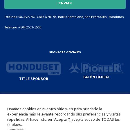
Oficinas: 9a. Ave. NO. Calle A NO 94, Barrio Santa Ana, San Pedro Sula, Honduras
Teléfono:
+504 2553-1506
SPONSORS OFICIALES
BALÓN OFICIAL
TITLE SPONSOR
© GENIUS SPORTS GROUP. ALL CONTENT
RESPONSIBILITY OF SITE ADMINISTRATOR.
Usamos cookies en nuestro sitio web para brindarle la
YOUTUBE TERMS OF SERVICE
|
GOOGLE
experiencia más relevante recordando sus preferencias y visitas
PRIVACY POLICY
|
POLÍTICA DE PRIVACIDAD
repetidas. Al hacer clic en "Aceptar", acepta el uso de TODAS las
cookies.
Leer más