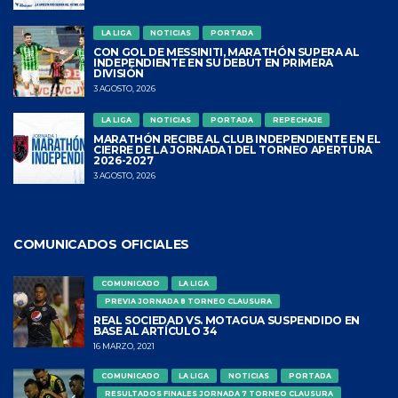
LA LIGA
NOTICIAS
PORTADA
CON GOL DE MESSINITI, MARATHÓN SUPERA AL
INDEPENDIENTE EN SU DEBUT EN PRIMERA
DIVISIÓN
3 AGOSTO, 2026
LA LIGA
NOTICIAS
PORTADA
REPECHAJE
MARATHÓN RECIBE AL CLUB INDEPENDIENTE EN EL
CIERRE DE LA JORNADA 1 DEL TORNEO APERTURA
2026-2027
3 AGOSTO, 2026
COMUNICADOS OFICIALES
COMUNICADO
LA LIGA
PREVIA JORNADA 8 TORNEO CLAUSURA
REAL SOCIEDAD VS. MOTAGUA SUSPENDIDO EN
BASE AL ARTÍCULO 34
16 MARZO, 2021
COMUNICADO
LA LIGA
NOTICIAS
PORTADA
RESULTADOS FINALES JORNADA 7 TORNEO CLAUSURA