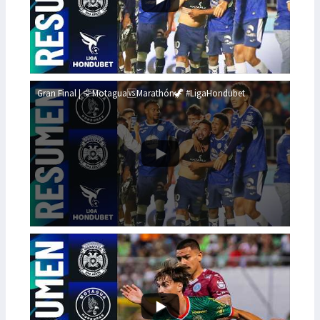
Gran Final | 🦅Motagua🆚Marathón🦖 #LigaHondubet