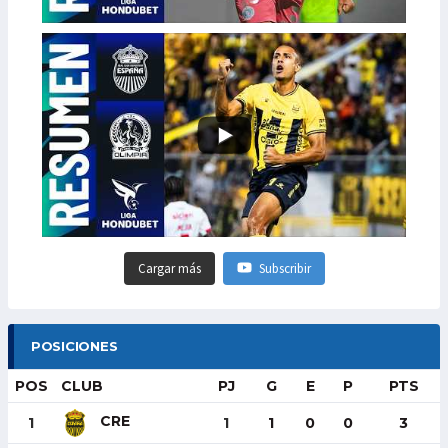
Cargar más
Subscribir
POSICIONES
POS
CLUB
PJ
G
E
P
PTS
CRE
1
1
1
0
0
3