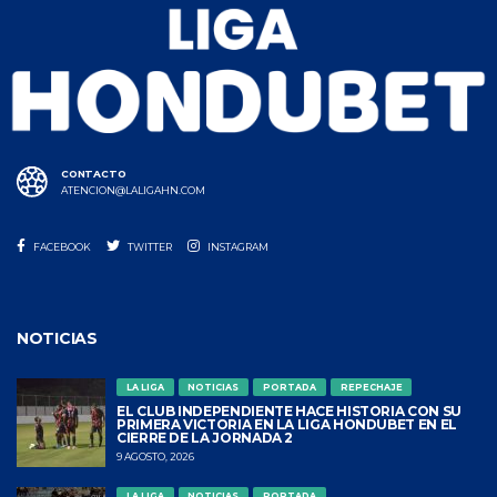
CONTACTO
ATENCION@LALIGAHN.COM
FACEBOOK
TWITTER
INSTAGRAM
NOTICIAS
LA LIGA
NOTICIAS
PORTADA
REPECHAJE
EL CLUB INDEPENDIENTE HACE HISTORIA CON SU
PRIMERA VICTORIA EN LA LIGA HONDUBET EN EL
CIERRE DE LA JORNADA 2
9 AGOSTO, 2026
LA LIGA
NOTICIAS
PORTADA