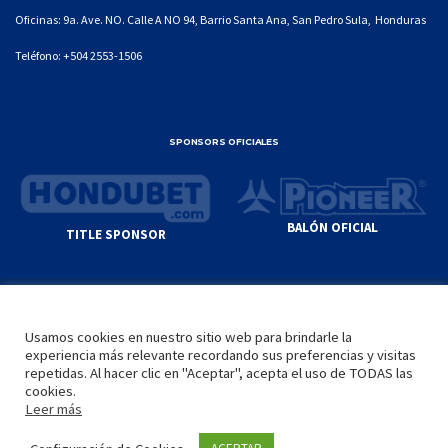
Oficinas: 9a. Ave. NO. Calle A NO 94, Barrio Santa Ana, San Pedro Sula, Honduras
Teléfono:
+504 2553-1506
SPONSORS OFICIALES
BALÓN OFICIAL
TITLE SPONSOR
© GENIUS SPORTS GROUP. ALL CONTENT
RESPONSIBILITY OF SITE ADMINISTRATOR.
Usamos cookies en nuestro sitio web para brindarle la
YOUTUBE TERMS OF SERVICE
|
GOOGLE
experiencia más relevante recordando sus preferencias y visitas
PRIVACY POLICY
|
POLÍTICA DE PRIVACIDAD
repetidas. Al hacer clic en "Aceptar", acepta el uso de TODAS las
cookies.
Leer más
INICIO
LA LIGA
VIDEOS
MEDIA
CONTACTO