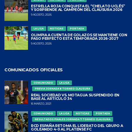
ESTRELLA ROJA CONQUISTA EL “CHELATO UCLÉS”
Y SORPRENDE AL CAMPEÓN DEL CLAUSURA 2026
9 AGOSTO, 2026
LA LIGA
NOTICIAS
PORTADA
OLIMPIA A CUENTA DE GOLAZOS SE MANTIENE CON
PASO PERFECTO ESTA TEMPORADA 2026-2027
9 AGOSTO, 2026
COMUNICADOS OFICIALES
COMUNICADO
LA LIGA
PREVIA JORNADA 8 TORNEO CLAUSURA
REAL SOCIEDAD VS. MOTAGUA SUSPENDIDO EN
BASE AL ARTÍCULO 34
16 MARZO, 2021
COMUNICADO
LA LIGA
NOTICIAS
PORTADA
RESULTADOS FINALES JORNADA 7 TORNEO CLAUSURA
RCD ESPAÑA RETOMA EL LIDERATO DEL GRUPO A
GOLEANDO 4-0 AL PLATENSE FC