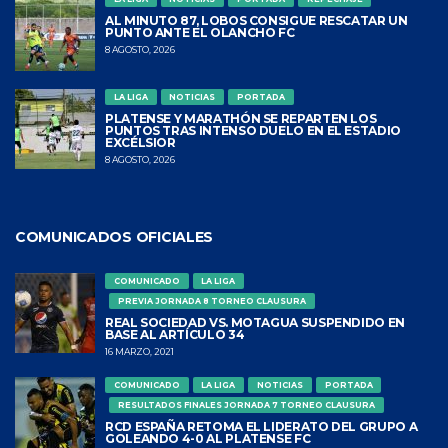
AL MINUTO 87, LOBOS CONSIGUE RESCATAR UN
PUNTO ANTE EL OLANCHO FC
8 AGOSTO, 2026
LA LIGA
NOTICIAS
PORTADA
PLATENSE Y MARATHÓN SE REPARTEN LOS
PUNTOS TRAS INTENSO DUELO EN EL ESTADIO
EXCÉLSIOR
8 AGOSTO, 2026
COMUNICADOS OFICIALES
COMUNICADO
LA LIGA
PREVIA JORNADA 8 TORNEO CLAUSURA
REAL SOCIEDAD VS. MOTAGUA SUSPENDIDO EN
BASE AL ARTÍCULO 34
16 MARZO, 2021
COMUNICADO
LA LIGA
NOTICIAS
PORTADA
RESULTADOS FINALES JORNADA 7 TORNEO CLAUSURA
RCD ESPAÑA RETOMA EL LIDERATO DEL GRUPO A
GOLEANDO 4-0 AL PLATENSE FC