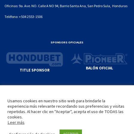
Oficinas: 9a. Ave. NO. Calle A NO 94, Barrio Santa Ana, San Pedro Sula, Honduras
Teléfono:
+504 2553-1506
SPONSORS OFICIALES
BALÓN OFICIAL
TITLE SPONSOR
© GENIUS SPORTS GROUP. ALL CONTENT
RESPONSIBILITY OF SITE ADMINISTRATOR.
Usamos cookies en nuestro sitio web para brindarle la
YOUTUBE TERMS OF SERVICE
|
GOOGLE
experiencia más relevante recordando sus preferencias y visitas
PRIVACY POLICY
|
POLÍTICA DE PRIVACIDAD
repetidas. Al hacer clic en "Aceptar", acepta el uso de TODAS las
cookies.
Leer más
INICIO
LA LIGA
VIDEOS
MEDIA
CONTACTO